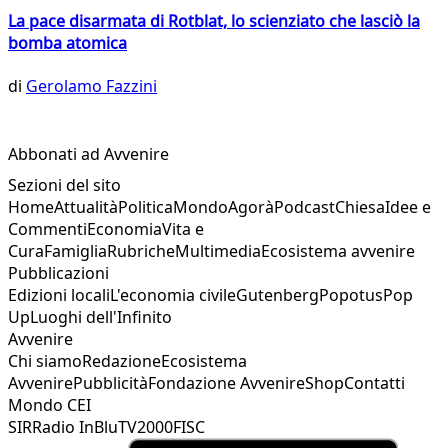
La pace disarmata di Rotblat, lo scienziato che lasciò la
bomba atomica
di
Gerolamo Fazzini
Abbonati ad Avvenire
Sezioni del sito
Home
Attualità
Politica
Mondo
Agorà
Podcast
Chiesa
Idee e
Commenti
Economia
Vita e
Cura
Famiglia
Rubriche
Multimedia
Ecosistema avvenire
Pubblicazioni
Edizioni locali
L'economia civile
Gutenberg
Popotus
Pop
Up
Luoghi dell'Infinito
Avvenire
Chi siamo
Redazione
Ecosistema
Avvenire
Pubblicità
Fondazione Avvenire
Shop
Contatti
Mondo CEI
SIR
Radio InBlu
TV2000
FISC