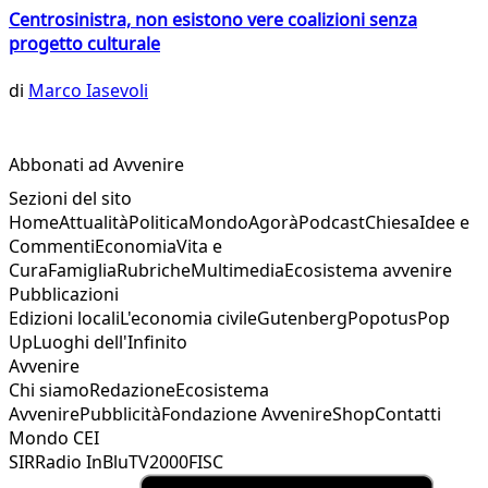
Centrosinistra, non esistono vere coalizioni senza
progetto culturale
di
Marco Iasevoli
Abbonati ad Avvenire
Sezioni del sito
Home
Attualità
Politica
Mondo
Agorà
Podcast
Chiesa
Idee e
Commenti
Economia
Vita e
Cura
Famiglia
Rubriche
Multimedia
Ecosistema avvenire
Pubblicazioni
Edizioni locali
L'economia civile
Gutenberg
Popotus
Pop
Up
Luoghi dell'Infinito
Avvenire
Chi siamo
Redazione
Ecosistema
Avvenire
Pubblicità
Fondazione Avvenire
Shop
Contatti
Mondo CEI
SIR
Radio InBlu
TV2000
FISC