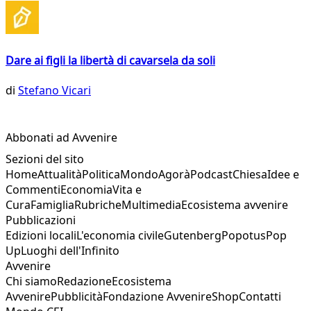
Dare ai figli la libertà di cavarsela da soli
di
Stefano Vicari
Abbonati ad Avvenire
Sezioni del sito
Home
Attualità
Politica
Mondo
Agorà
Podcast
Chiesa
Idee e
Commenti
Economia
Vita e
Cura
Famiglia
Rubriche
Multimedia
Ecosistema avvenire
Pubblicazioni
Edizioni locali
L'economia civile
Gutenberg
Popotus
Pop
Up
Luoghi dell'Infinito
Avvenire
Chi siamo
Redazione
Ecosistema
Avvenire
Pubblicità
Fondazione Avvenire
Shop
Contatti