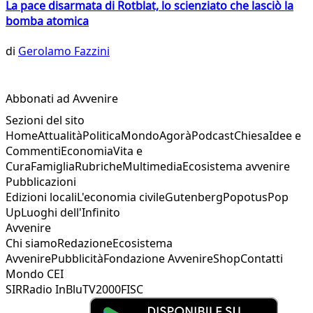
La pace disarmata di Rotblat, lo scienziato che lasciò la
bomba atomica
di
Gerolamo Fazzini
Abbonati ad Avvenire
Sezioni del sito
Home
Attualità
Politica
Mondo
Agorà
Podcast
Chiesa
Idee e
Commenti
Economia
Vita e
Cura
Famiglia
Rubriche
Multimedia
Ecosistema avvenire
Pubblicazioni
Edizioni locali
L'economia civile
Gutenberg
Popotus
Pop
Up
Luoghi dell'Infinito
Avvenire
Chi siamo
Redazione
Ecosistema
Avvenire
Pubblicità
Fondazione Avvenire
Shop
Contatti
Mondo CEI
SIR
Radio InBlu
TV2000
FISC