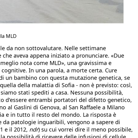
ella MLD
le da non sottovalutare. Nelle settimane
le che aveva appena iniziato a pronunciare. «Due
, meglio nota come MLD», una gravissima e
cognitive. In una parola, a morte certa. Cure
ta di un bambino con questa mutazione genetica, se
uella della malattia di Sofia - non è previsto: così,
iamo stati spediti a casa. Nessuna possibilità,
o d'essere entrambi portatori del difetto genetico,
o al Gaslini di Genova, al San Raffaele a Milano
a e in tutto il resto del mondo. La risposta è
e da patologie inguaribili, vengono a sapere di
1 e il 2012,
ndr
) su cui vorrei dire il meno possibile,
 possibilità di ricevere delle infusioni di cellule