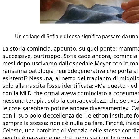
Un collage di Sofia e di cosa significa passare da uno
La storia comincia, appunto, su quel ponte: mamma 
successive, purtroppo, Sofia cade ancora, comincia a
mesi dopo uscivamo dall'ospedale Meyer con in man
rarissima patologia neurodegenerativa che porta al 
esistenti? Nessuna, al netto del trapianto di midol
solo alla nascita fosse identificata: «Ma questo - ed
con la MLD che ormai aveva cominciato a consumare i
nessuna terapia, solo la consapevolezza che se aves
le cose sarebbero potute andare diversamente». Cate
con il suo polo d'eccellenza del Telethon institute f
sempre la stessa: non c’è nulla da fare. Finché, iniz
Celeste, una bambina di Venezia nelle stesse condizion
perché è passato e perché credo sia inutile tornarci s