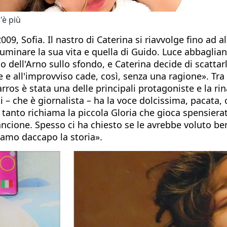
'è più
09, Sofia. Il nastro di Caterina si riavvolge fino ad al
illuminare la sua vita e quella di Guido. Luce abbagl
olo dell'Arno sullo sfondo, e Caterina decide di scatt
te e all'improvviso cade, così, senza una ragione». Tra 
rros è stata una delle principali protagoniste e la ri
i – che è giornalista – ha la voce dolcissima, pacata, 
 tanto richiama la piccola Gloria che gioca spensiera
ancione. Spesso ci ha chiesto se le avrebbe voluto b
ontiamo daccapo la storia».