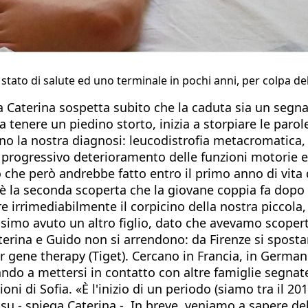
 stato di salute ed uno terminale in pochi anni, per colpa d
Caterina sospetta subito che la caduta sia un segna
 tenere un piedino storto, inizia a storpiare le paro
o la nostra diagnosi: leucodistrofia metacromatica
progressivo deterioramento delle funzioni motorie e 
lo che però andrebbe fatto entro il primo anno di vi
 è la seconda scoperta che la giovane coppia fa dopo q
rrimediabilmente il corpicino della nostra piccola, s
simo avuto un altro figlio, dato che avevamo scopert
rina e Guido non si arrendono: da Firenze si spostan
or gene therapy (Tiget). Cercano in Francia, in Germani
iando a mettersi in contatto con altre famiglie segnat
i di Sofia. «È l'inizio di un periodo (siamo tra il 201
u - spiega Caterina -. In breve, veniamo a sapere della