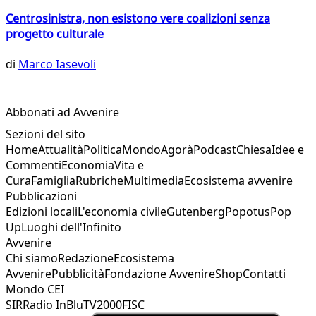
Centrosinistra, non esistono vere coalizioni senza
progetto culturale
di
Marco Iasevoli
Abbonati ad Avvenire
Sezioni del sito
Home
Attualità
Politica
Mondo
Agorà
Podcast
Chiesa
Idee e
Commenti
Economia
Vita e
Cura
Famiglia
Rubriche
Multimedia
Ecosistema avvenire
Pubblicazioni
Edizioni locali
L'economia civile
Gutenberg
Popotus
Pop
Up
Luoghi dell'Infinito
Avvenire
Chi siamo
Redazione
Ecosistema
Avvenire
Pubblicità
Fondazione Avvenire
Shop
Contatti
Mondo CEI
SIR
Radio InBlu
TV2000
FISC