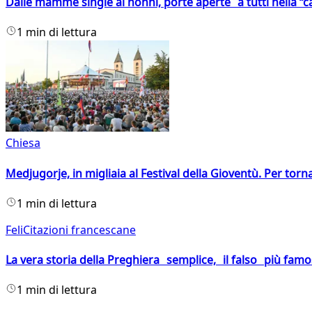
Dalle mamme single ai nonni, porte aperte a tutti nella “cas
1 min di lettura
Chiesa
Medjugorje, in migliaia al Festival della Gioventù. Per torn
1 min di lettura
FeliCitazioni francescane
La vera storia della Preghiera semplice, il falso più fam
1 min di lettura