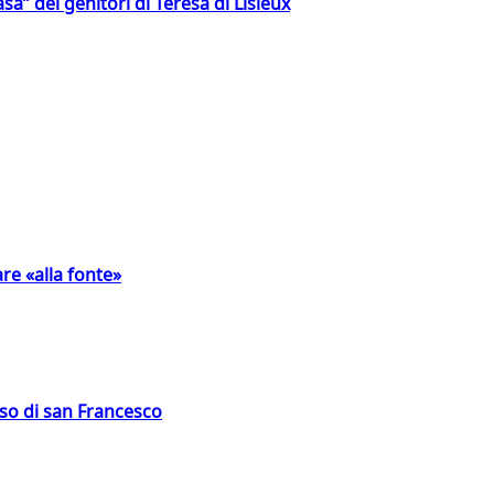
a” dei genitori di Teresa di Lisieux
are «alla fonte»
oso di san Francesco