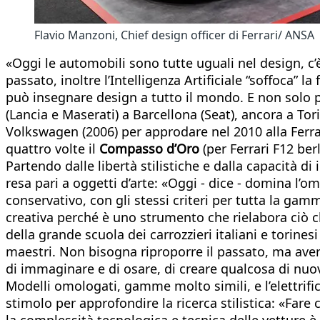
Flavio Manzoni, Chief design officer di Ferrari/ ANSA
«Oggi le automobili sono tutte uguali nel design, c’
passato, inoltre l’Intelligenza Artificiale “soffoca” 
può insegnare design a tutto il mondo. E non solo p
(Lancia e Maserati) a Barcellona (Seat), ancora a Tor
Volkswagen (2006) per approdare nel 2010 alla Ferrari
quattro volte il
Compasso d’Oro
(per Ferrari F12 be
Partendo dalle libertà stilistiche e dalla capacità d
resa pari a oggetti d’arte: «Oggi - dice - domina l’
conservativo, con gli stessi criteri per tutta la gamm
creativa perché è uno strumento che rielabora ciò 
della grande scuola dei carrozzieri italiani e torinesi
maestri. Non bisogna riproporre il passato, ma aver
di immaginare e di osare, di creare qualcosa di nuov
Modelli omologati, gamme molto simili, e l’elettrif
stimolo per approfondire la ricerca stilistica: «Fare
la complessità tecnologica e tecnica delle vetture è