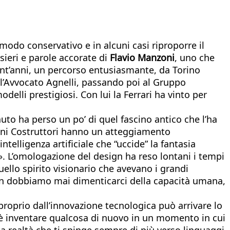
modo conservativo e in alcuni casi riproporre il
nsieri e parole accorate di
Flavio Manzoni
, uno che
ant’anni, un percorso entusiasmante, da Torino
all’Avvocato Agnelli, passando poi al Gruppo
elli prestigiosi. Con lui la Ferrari ha vinto per
auto ha perso un po’ di quel fascino antico che l’ha
lcuni Costruttori hanno un atteggiamento
ntelligenza artificiale che “uccide” la fantasia
. L’omologazione del design ha reso lontani i tempi
quello spirito visionario che avevano i grandi
Non dobbiamo mai dimenticarci della capacità umana,
proprio dall’innovazione tecnologica può arrivare lo
le è inventare qualcosa di nuovo in un momento in cui
na realtà che ti spinge sempre di più verso linguaggi