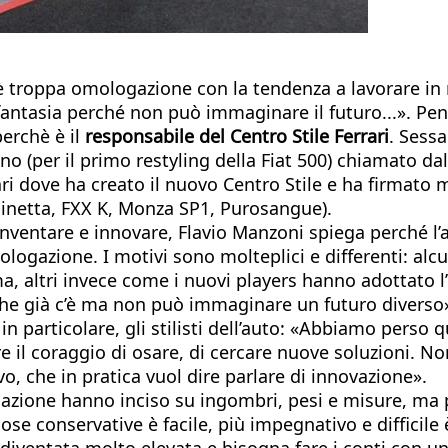
è troppa omologazione con la tendenza a lavorare in 
la fantasia perché non può immaginare il futuro...». Pe
erchè è il
responsabile del Centro Stile Ferrari
. Sess
ino (per il primo restyling della Fiat 500) chiamato d
 dove ha creato il nuovo Centro Stile e ha firmato mod
rlinetta, FXX K, Monza SP1, Purosangue).
i inventare e innovare, Flavio Manzoni spiega perché l’
omologazione. I motivi sono molteplici e differenti: a
a, altri invece come i nuovi players hanno adottato l’i
che già c’è ma non può immaginare un futuro diverso»
 in particolare, gli stilisti dell’auto: «Abbiamo perso 
e il coraggio di osare, di cercare nuove soluzioni. 
o, che in pratica vuol dire parlare di innovazione».
icazione hanno inciso su ingombri, pesi e misure, ma 
 cose conservative è facile, più impegnativo e diffici
 diventata molto elevata e bisogna fare i conti con u