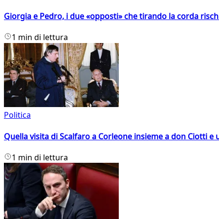
Giorgia e Pedro, i due «opposti» che tirando la corda risc
1 min di lettura
Politica
Quella visita di Scalfaro a Corleone insieme a don Ciotti e u
1 min di lettura