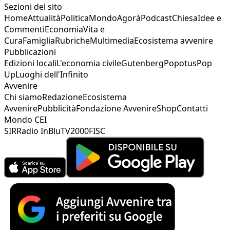
Sezioni del sito
Home
Attualità
Politica
Mondo
Agorà
Podcast
Chiesa
Idee e
Commenti
Economia
Vita e
Cura
Famiglia
Rubriche
Multimedia
Ecosistema avvenire
Pubblicazioni
Edizioni locali
L'economia civile
Gutenberg
Popotus
Pop
Up
Luoghi dell'Infinito
Avvenire
Chi siamo
Redazione
Ecosistema
Avvenire
Pubblicità
Fondazione Avvenire
Shop
Contatti
Mondo CEI
SIR
Radio InBlu
TV2000
FISC