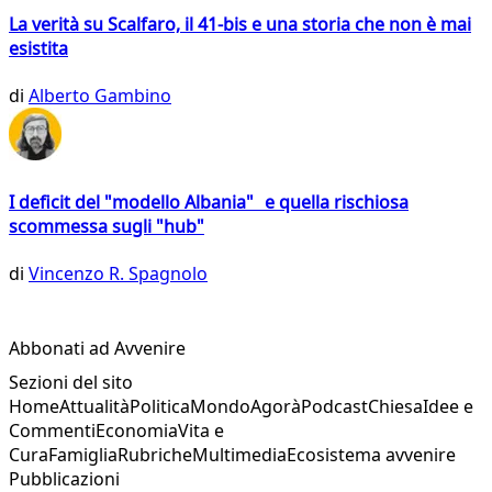
La verità su Scalfaro, il 41-bis e una storia che non è mai
esistita
di
Alberto Gambino
I deficit del "modello Albania" e quella rischiosa
scommessa sugli "hub"
di
Vincenzo R. Spagnolo
Abbonati ad Avvenire
Sezioni del sito
Home
Attualità
Politica
Mondo
Agorà
Podcast
Chiesa
Idee e
Commenti
Economia
Vita e
Cura
Famiglia
Rubriche
Multimedia
Ecosistema avvenire
Pubblicazioni