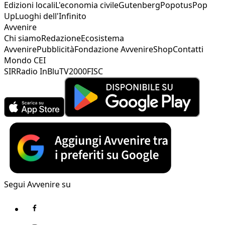
Edizioni locali
L'economia civile
Gutenberg
Popotus
Pop
Up
Luoghi dell'Infinito
Avvenire
Chi siamo
Redazione
Ecosistema
Avvenire
Pubblicità
Fondazione Avvenire
Shop
Contatti
Mondo CEI
SIR
Radio InBlu
TV2000
FISC
Segui Avvenire su