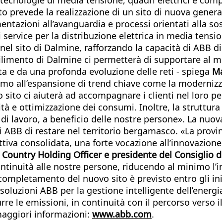
to prevede la realizzazione di un sito di nuova genera
umentazioni all’avanguardia e processi orientati alla s
 di service per la distribuzione elettrica in media ten
nel sito di Dalmine, rafforzando la capacità di ABB di
limento di Dalmine ci permetterà di supportare al meg
ta e da una profonda evoluzione delle reti - spiega
Ma
mo all’espansione di trend chiave come la modernizzaz
vo sito ci aiuterà ad accompagnare i clienti nel loro 
vità e ottimizzazione dei consumi. Inoltre, la struttur
i di lavoro, a beneficio delle nostre persone». La nuo
à di ABB di restare nel territorio bergamasco. «La pr
tiva consolidata, una forte vocazione all’innovazione
 Country Holding Officer e presidente del Consiglio d
ntinuità alle nostre persone, riducendo al minimo l’i
completamento del nuovo sito è previsto entro gli ini
oluzioni ABB per la gestione intelligente dell’energia 
urre le emissioni, in continuità con il percorso verso i
maggiori informazioni:
www.abb.com
.