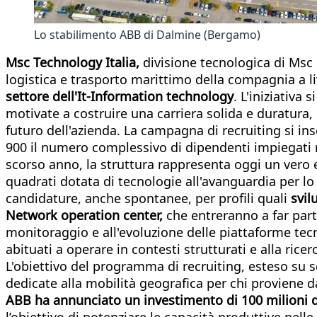
Lo stabilimento ABB di Dalmine (Bergamo)
Msc Technology Italia,
divisione tecnologica di Msc C
logistica e trasporto marittimo della compagnia a li
settore dell'It-Information technology
. L'iniziativa
motivate a costruire una carriera solida e duratura,
futuro dell'azienda. La campagna di recruiting si in
900 il numero complessivo di dipendenti impiegati ne
scorso anno, la struttura rappresenta oggi un vero e
quadrati dotata di tecnologie all'avanguardia per lo 
candidature, anche spontanee, per profili quali
svil
Network operation center,
che entreranno a far parte
monitoraggio e all'evoluzione delle piattaforme tecn
abituati a operare in contesti strutturati e alla ric
L'obiettivo del programma di recruiting, esteso su s
dedicate alla mobilità geografica per chi proviene da
ABB ha annunciato un investimento di 100 milioni di
l’obiettivo di potenziare le capacità produttive nelle