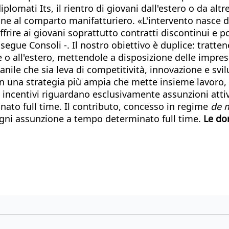
iplomati Its, il rientro di giovani dall'estero o da alt
ne al comparto manifatturiero. «L'intervento nasce d
offrire ai giovani soprattutto contratti discontinui e
osegue Consoli -. Il nostro obiettivo è duplice: tratten
 o all'estero, mettendole a disposizione delle impres
nile che sia leva di competitività, innovazione e svil
 in una strategia più ampia che mette insieme lavoro,
li incentivi riguardano esclusivamente assunzioni at
ato full time. Il contributo, concesso in regime
de 
ogni assunzione a tempo determinato full time.
Le do