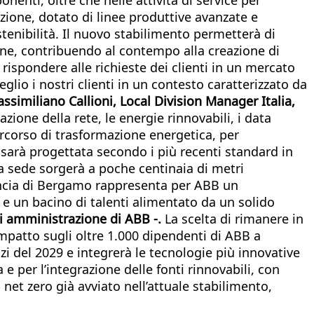
zione, dotato di linee produttive avanzate e
ostenibilità. Il nuovo stabilimento permetterà di
sione, contribuendo al contempo alla creazione di
 rispondere alle richieste dei clienti in un mercato
lio i nostri clienti in un contesto caratterizzato da
ssimiliano Callioni, Local Division Manager Italia,
ione della rete, le energie rinnovabili, i data
percorso di trasformazione energetica, per
a sarà progettata secondo i più recenti standard in
va sede sorgerà a poche centinaia di metri
ovincia di Bergamo rappresenta per ABB un
 e un bacino di talenti alimentato da un solido
i amministrazione di ABB -.
La scelta di rimanere in
mpatto sugli oltre 1.000 dipendenti di ABB a
zi del 2029 e integrerà le tecnologie più innovative
e per l’integrazione delle fonti rinnovabili, con
l net zero già avviato nell’attuale stabilimento,