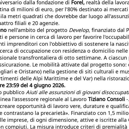
niversario dalla fondazione di
Forel,
realtà della lavo
ina di milioni di euro, per l'80% destinato ai mercati
mila metri quadrati che dovrebbe dar luogo all'assunz
attro filiali e 20 agenzie.
eno
nell'ambito del progetto
Develop
, finanziato dal
 e persone in cerca di lavoro per favorire l'occupabili
nti imprenditori con l'obbiettivo di sostenere la nasci
 cerca di occupazione con residenza o domicilio nelle
sionale transfrontaliera di otto settimane. A ciascun
assicurazione. Le mobilità attivate dal progetto sono: 
liari e Oristano) nella gestione di siti culturali e mu
timenti delle Alpi Marittime e del Var) nella ristora
re 23:59 del 4 giugno 2026.
so pubblico
Aiuti alle assunzioni di giovani disoccupat
linea l'assessore regionale al Lavoro
Tiziano Consoli
-
creare opportunità di lavoro vere, durature e qualific
 e contrastano la precarietà». Finanziato con 1,5 milio
lle imprese, di ogni dimensione, attive e iscritte all
 compiuti. La misura introduce criteri di premialità c