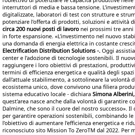
interruttori di media e bassa tensione. L’investimen
digitalizzate, laboratori di test con strutture e str
potenziare l’offerta di prodotti, soluzioni e attività
circa 200 nuovi posti di lavoro
nei prossimi tre anni 
in forte espansione. «L’investimento nel nuovo stabi
una domanda di energia elettrica in costante cresci
Electrification Distribution Solutions -.
Oggi assistia
center e l’adozione di tecnologie sostenibili. Il nuo
raggiungere i loro obiettivi di prestazioni, produtti
termini di efficienza energetica e qualità degli spaz
dall’attuale stabilimento, a sottolineare la volont
ecosistema unico, dove convivono una filiera produt
sistema educativo locale - dichiara
Simona Alberini,
quest’area nasce anche dalla volontà di garantire co
Dalmine, che sono il cuore del nostro successo». Il 
per garantire operazioni sostenibili, combinando le s
l’obiettivo di aumentare l’efficienza energetica e rid
riconosciuto sito Mission To ZeroTM dal 2022. Per 