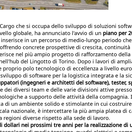
argo che si occupa dello sviluppo di soluzioni softwar
vello globale, ha annunciato l'avvio di un
piano per 2
 si inserisce in un percorso di medio-lungo periodo ch
 offrendo concrete prospettive di crescita, continuità
serisce nel più ampio progetto di rafforzamento della 
ll'hub del Lingotto di Torino. Dopo i lavori di ampl
 proprio polo tecnologico di eccellenza a livello eu
sviluppo di software per la logistica integrata e la si
uppatori (ingegneri e architetti del software), tester, 
 dei diversi team e delle varie divisioni attive press
ologiche a supporto delle attività della compagnia. Il
erca di un ambiente solido e stimolante in cui costruir
cala nazionale, è intercettare la più ampia platea di 
 regioni diverse rispetto alla sede di lavoro.
 dollari nei prossimi tre anni per la realizzazione 
 tecnologie di media tensione, quadri elettrici e compo