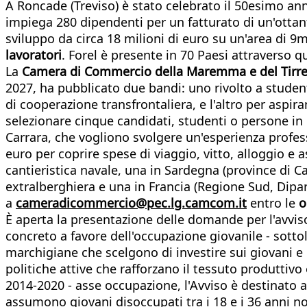
A Roncade (Treviso) è stato celebrato il 50esimo an
impiega 280 dipendenti per un fatturato di un'ottant
sviluppo da circa 18 milioni di euro su un'area di 9
lavoratori
. Forel è presente in 70 Paesi attraverso qu
La
Camera di Commercio della Maremma e del Tirr
2027, ha pubblicato due bandi: uno rivolto a studenti
di cooperazione transfrontaliera, e l'altro per aspira
selezionare cinque candidati, studenti o persone in
Carrara, che vogliono svolgere un'esperienza profes
euro per coprire spese di viaggio, vitto, alloggio e 
cantieristica navale, una in Sardegna (province di Cag
extralberghiera e una in Francia (Regione Sud, Dipar
a
cameradicommercio@pec.lg.camcom.it
entro le
o
È aperta la presentazione delle domande per l'avvi
concreto a favore dell'occupazione giovanile - sotto
marchigiane che scelgono di investire sui giovani e 
politiche attive che rafforzano il tessuto produttivo
2014-2020 - asse occupazione, l'Avviso è destinato a
assumono giovani disoccupati tra i 18 e i 36 anni non