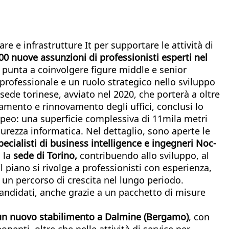
e e infrastrutture It per supportare le attività di
00 nuove assunzioni di professionisti esperti nel
e punta a coinvolgere figure middle e senior
 professionale e un ruolo strategico nello sviluppo
sede torinese, avviato nel 2020, che porterà a oltre
iamento e rinnovamento degli uffici, conclusi lo
ropeo: una superficie complessiva di 11mila metri
curezza informatica. Nel dettaglio, sono aperte le
specialisti di business intelligence e ingegneri Noc-
o la
sede di Torino,
contribuendo allo sviluppo, al
 piano si rivolge a professionisti con esperienza,
e un percorso di crescita nel lungo periodo.
candidati, anche grazie a un pacchetto di misure
di un nuovo stabilimento a Dalmine (Bergamo)
, con
nenti, oltre che nelle attività di service per