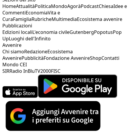
Home
Attualità
Politica
Mondo
Agorà
Podcast
Chiesa
Idee e
Commenti
Economia
Vita e
Cura
Famiglia
Rubriche
Multimedia
Ecosistema avvenire
Pubblicazioni
Edizioni locali
L'economia civile
Gutenberg
Popotus
Pop
Up
Luoghi dell'Infinito
Avvenire
Chi siamo
Redazione
Ecosistema
Avvenire
Pubblicità
Fondazione Avvenire
Shop
Contatti
Mondo CEI
SIR
Radio InBlu
TV2000
FISC