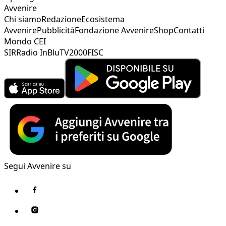
Avvenire
Chi siamo
Redazione
Ecosistema
Avvenire
Pubblicità
Fondazione Avvenire
Shop
Contatti
Mondo CEI
SIR
Radio InBlu
TV2000
FISC
Segui Avvenire su