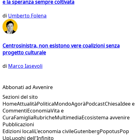
e la speranza sempre coltivata
di
Umberto Folena
Centrosinistra, non esistono vere coalizioni senza
progetto culturale
di
Marco Iasevoli
Abbonati ad Avvenire
Sezioni del sito
Home
Attualità
Politica
Mondo
Agorà
Podcast
Chiesa
Idee e
Commenti
Economia
Vita e
Cura
Famiglia
Rubriche
Multimedia
Ecosistema avvenire
Pubblicazioni
Edizioni locali
L'economia civile
Gutenberg
Popotus
Pop
Up
Luoghi dell'Infinito