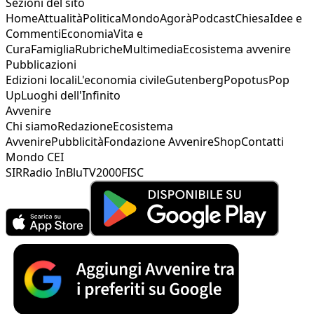
Sezioni del sito
Home
Attualità
Politica
Mondo
Agorà
Podcast
Chiesa
Idee e
Commenti
Economia
Vita e
Cura
Famiglia
Rubriche
Multimedia
Ecosistema avvenire
Pubblicazioni
Edizioni locali
L'economia civile
Gutenberg
Popotus
Pop
Up
Luoghi dell'Infinito
Avvenire
Chi siamo
Redazione
Ecosistema
Avvenire
Pubblicità
Fondazione Avvenire
Shop
Contatti
Mondo CEI
SIR
Radio InBlu
TV2000
FISC