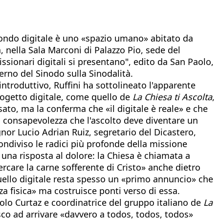
mondo digitale è uno «spazio umano» abitato da
, nella Sala Marconi di Palazzo Pio, sede del
ssionari digitali si presentano", edito da San Paolo,
erno del Sinodo sulla Sinodalità.
introduttivo, Ruffini ha sottolineato l'apparente
rogetto digitale, come quello de
La Chiesa ti Ascolta
,
to, ma la conferma che «il digitale è reale» e che
 consapevolezza che l'ascolto deve diventare un
or Lucio Adrian Ruiz, segretario del Dicastero,
ondiviso le radici più profonde della missione
 una risposta al dolore: la Chiesa è chiamata a
ercare la carne sofferente di Cristo» anche dietro
 quello digitale resta spesso un «primo annuncio» che
za fisica» ma costruisce ponti verso di essa.
aolo Curtaz e coordinatrice del gruppo italiano de
La
sco ad arrivare «davvero a todos, todos, todos»