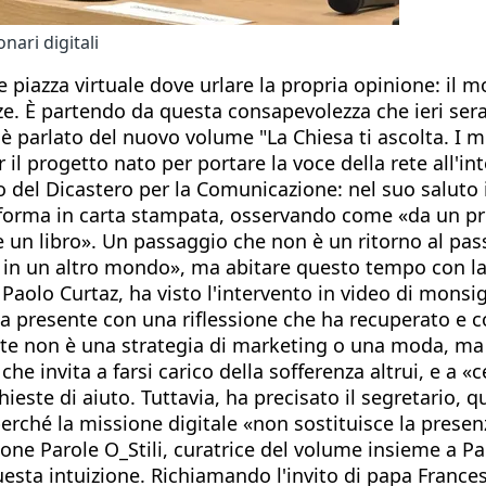
nari digitali
piazza virtuale dove urlare la propria opinione: il 
nze. È partendo da questa consapevolezza che ieri sera
è parlato del nuovo volume "La Chiesa ti ascolta. I mi
 progetto nato per portare la voce della rete all'int
tto del Dicastero per la Comunicazione: nel suo saluto 
trasforma in carta stampata, osservando come «da un p
un libro». Un passaggio che non è un ritorno al passa
o in un altro mondo», ma abitare questo tempo con la
olo Curtaz, ha visto l'intervento in video di monsign
ma presente con una riflessione che ha recuperato e c
 rete non è una strategia di marketing o una moda, ma
 invita a farsi carico della sofferenza altrui, e a «c
ieste di aiuto. Tuttavia, ha precisato il segretario,
perché la missione digitale «non sostituisce la presen
ione Parole O_Stili, curatrice del volume insieme a P
esta intuizione. Richiamando l'invito di papa France