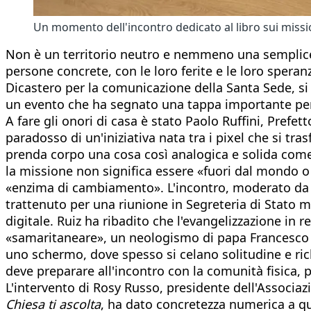
Un momento dell'incontro dedicato al libro sui missio
Non è un territorio neutro e nemmeno una semplice 
persone concrete, con le loro ferite e le loro spera
Dicastero per la comunicazione della Santa Sede, si 
un evento che ha segnato una tappa importante per il
A fare gli onori di casa è stato Paolo Ruffini, Prefe
paradosso di un'iniziativa nata tra i pixel che si 
prenda corpo una cosa così analogica e solida come 
la missione non significa essere «fuori dal mondo 
«enzima di cambiamento». L'incontro, moderato da Pa
trattenuto per una riunione in Segreteria di Stato 
digitale. Ruiz ha ribadito che l'evangelizzazione in
«samaritaneare», un neologismo di papa Francesco che
uno schermo, dove spesso si celano solitudine e rich
deve preparare all'incontro con la comunità fisica, 
L'intervento di Rosy Russo, presidente dell'Associaz
Chiesa ti ascolta
, ha dato concretezza numerica a qu