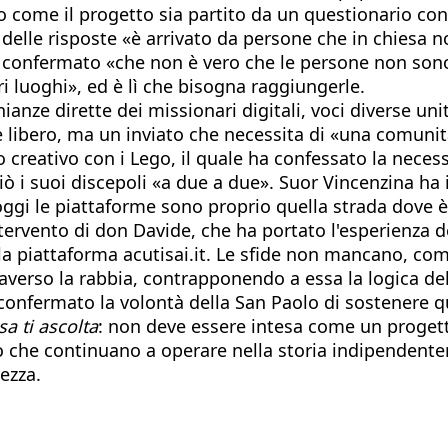
 come il progetto sia partito da un questionario cond
 delle risposte «è arrivato da persone che in chiesa 
ha confermato «che non è vero che le persone non so
i luoghi», ed è lì che bisogna raggiungerle.
ianze dirette dei missionari digitali, voci diverse uni
e libero, ma un inviato che necessita di «una comunit
lo creativo con i Lego, il quale ha confessato la nece
viò i suoi discepoli «a due a due». Suor Vincenzina ha
e oggi le piattaforme sono proprio quella strada dove 
ntervento di don Davide, che ha portato l'esperienza d
rso la piattaforma acutisai.it. Le sfide non mancano,
traverso la rabbia, contrapponendo a essa la logica del
a confermato la volontà della San Paolo di sostener
sa ti ascolta
: non deve essere intesa come un proget
 che continuano a operare nella storia indipendentem
vezza.