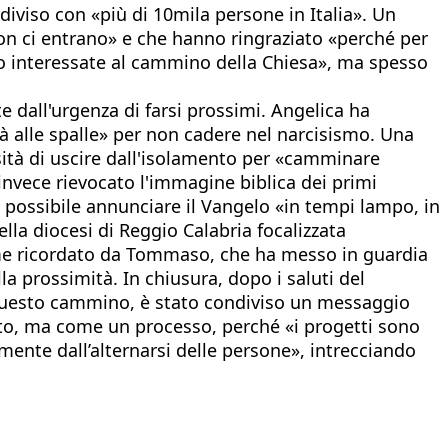
iviso con «più di 10mila persone in Italia». Un
non ci entrano» e che hanno ringraziato «perché per
no interessate al cammino della Chiesa», ma spesso
te dall'urgenza di farsi prossimi. Angelica ha
à alle spalle» per non cadere nel narcisismo. Una
ssità di uscire dall'isolamento per «camminare
 invece rievocato l'immagine biblica dei primi
è possibile annunciare il Vangelo «in tempi lampo, in
ella diocesi di Reggio Calabria focalizzata
 come ricordato da Tommaso, che ha messo in guardia
la prossimità. In chiusura, dopo i saluti del
e questo cammino, è stato condiviso un messaggio
to, ma come un processo, perché «i progetti sono
ente dall’alternarsi delle persone», intrecciando