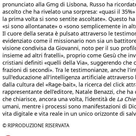
pronunciato alla Gmg di Lisbona, Russo ha ricordato
ascolto che ha rivelato una sorpresa: «quasi il 35%»
la prima volta si sono sentite ascoltate». Questo 
«si sono allontanate» o «sono semplicemente in altr
Il cuore della serata è pulsato attraverso le testimon
evidenziato come il missionario non sia un battitor
visione condivisa da Giovanni, noto per il suo profi
insieme ad altri fratelli», proprio come Gesù che in
cristiani definiti «quelli della Via», suggerendo ch
frazioni di secondi». Tra le testimonianze, anche l'i
sull'educazione all'intelligenza artificiale attrave
dalla cultura del «Rage-bait», la ricerca del click at
rappresentante dell’editore, Natale Benazzi, che h
che chiarisce, ancora una volta, l’identità de
La Chie
umani, mentre i processi sono manifestazioni di Dio
vita digitale e vita reale in un unico orizzonte di sal
© RIPRODUZIONE RISERVATA