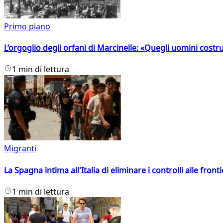
Primo piano
L’orgoglio degli orfani di Marcinelle: «Quegli uomini costr
1 min di lettura
Migranti
La Spagna intima all'Italia di eliminare i controlli alle fro
1 min di lettura