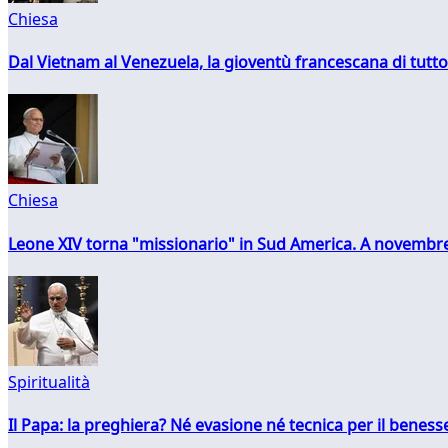
Chiesa
Dal Vietnam al Venezuela, la gioventù francescana di tutto
Chiesa
Leone XIV torna "missionario" in Sud America. A novembre
Spiritualità
Il Papa: la preghiera? Né evasione né tecnica per il ben