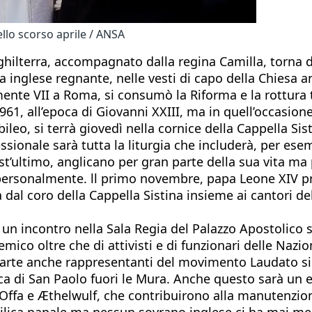
dello scorso aprile / ANSA
d’Inghilterra, accompagnato dalla regina Camilla, tor
ca inglese regnante, nelle vesti di capo della Chiesa 
mente VII a Roma, si consumò la Riforma e la rottura 
1961, all’epoca di Giovanni XXIII, ma in quell’occasio
ileo, si terrà giovedì nella cornice della Cappella S
fessionale sarà tutta la liturgia che includerà, per e
ultimo, anglicano per gran parte della sua vita ma p
ò personalmente. ll primo novembre, papa Leone XIV 
dal coro della Cappella Sistina insieme ai cantori del
a un incontro nella Sala Regia del Palazzo Apostolico
co oltre che di attivisti e di funzionari delle Nazion
arte anche rappresentanti del movimento Laudato si'
ica di San Paolo fuori le Mura. Anche questo sarà un 
e Offa e Æthelwulf, che contribuirono alla manutenzion
asilica papale ma nessun sovrano inglese ci ha mai me