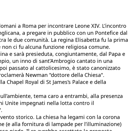
na domani a Roma per incontrare Leone XIV. L’incontro
anglicana, a pregare in pubblico con un Pontefice dal
tra le due comunità. La regina Elisabetta fu la prima
ne non ci fu alcuna funzione religiosa comune.
istina e sarà presieduta, congiuntamente, dal Papa e
sempio, un inno di sant’Ambrogio cantato in una
oi passato al cattolicesimo, è stato canonizzato
proclamerà Newman "dottore della Chiesa".
la Chapel Royal di St James’s Palace e della
 sull’ambiente, tema caro a entrambi, alla presenza
i Unite impegnati nella lotta contro il
.
evento storico. La chiesa ha legami con la corona
e (e alla fornitura di lampade per l’illuminazione)
sso piede. Il re avrebbe accettato la proposta