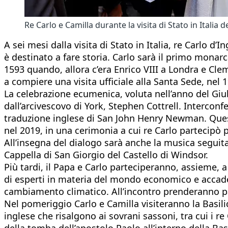
Re Carlo e Camilla durante la visita di Stato in Italia 
A sei mesi dalla visita di Stato in Italia, re Carlo 
è destinato a fare storia. Carlo sarà il primo monar
1593 quando, allora c’era Enrico VIII a Londra e Cle
a compiere una visita ufficiale alla Santa Sede, nel 
La celebrazione ecumenica, voluta nell’anno del Giub
dall’arcivescovo di York, Stephen Cottrell. Intercon
traduzione inglese di San John Henry Newman. Quest’
nel 2019, in una cerimonia a cui re Carlo partecip
All’insegna del dialogo sarà anche la musica seguita 
Cappella di San Giorgio del Castello di Windsor.
Più tardi, il Papa e Carlo parteciperanno, assieme, 
di esperti in materia del mondo economico e accademi
cambiamento climatico. All’incontro prenderanno p
Nel pomeriggio Carlo e Camilla visiteranno la Basil
inglese che risalgono ai sovrani sassoni, tra cui i r
della tomba dell’apostolo Paolo all’interno della B