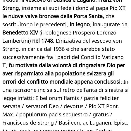
Streng,
insieme ai suoi fedeli donò al papa Pio XII
le nuove valve bronzee della Porta Santa,
che
sostituirono le precedenti,
in legno
, inaugurate da
Benedetto XIV
(il bolognese Prospero Lorenzo
Lambertini)
nel 1748
. L’iniziativa del vescovo von
Streng, in carica dal 1936 e che sarebbe stato
successivamente fra i padri del Concilio Vaticano
II,
fu motivata dalla volontà di ringraziare Dio per
aver risparmiato alla popolazione svizzera gli
orrori del conflitto mondiale appena conclusosi.
In
una iscrizione incisa sul retro dell’anta di sinistra si
legge infatti: E bellorum flamis / patria feliciter
servata / servatori Deo / devotus / Pio XII Pont.
Max. / populorum pacis sequestro / gratus /
Franciscus de Streng / Basileen. ac Luganen. Episc.
/ cum fidelium suorum grege / huius Portae