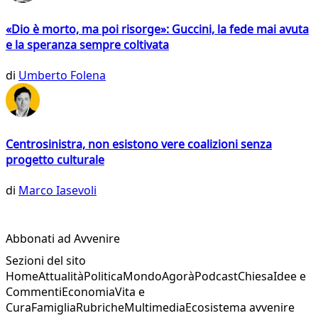
«Dio è morto, ma poi risorge»: Guccini, la fede mai avuta
e la speranza sempre coltivata
di
Umberto Folena
Centrosinistra, non esistono vere coalizioni senza
progetto culturale
di
Marco Iasevoli
Abbonati ad Avvenire
Sezioni del sito
Home
Attualità
Politica
Mondo
Agorà
Podcast
Chiesa
Idee e
Commenti
Economia
Vita e
Cura
Famiglia
Rubriche
Multimedia
Ecosistema avvenire