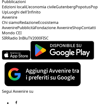
Pubblicazioni
Edizioni locali
L'economia civile
Gutenberg
Popotus
Pop
Up
Luoghi dell'Infinito
Avvenire
Chi siamo
Redazione
Ecosistema
Avvenire
Pubblicità
Fondazione Avvenire
Shop
Contatti
Mondo CEI
SIR
Radio InBlu
TV2000
FISC
Segui Avvenire su