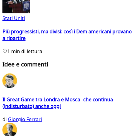
Stati Uniti
Più progressisti, ma divisi: così i Dem americani provano
a ripartire
1 min di lettura
Idee e commenti
Il Great Game tra Londra e Mosca che continua
(indisturbato) anche oggi
di
Giorgio Ferrari