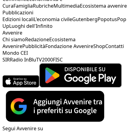
Cura
Famiglia
Rubriche
Multimedia
Ecosistema avvenire
Pubblicazioni
Edizioni locali
L'economia civile
Gutenberg
Popotus
Pop
Up
Luoghi dell'Infinito
Avvenire
Chi siamo
Redazione
Ecosistema
Avvenire
Pubblicità
Fondazione Avvenire
Shop
Contatti
Mondo CEI
SIR
Radio InBlu
TV2000
FISC
Segui Avvenire su