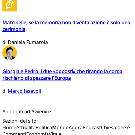
Marcinelle, se la memoria non diventa azione è solo una
cerimonia
di
Daniela Fumarola
Giorgia e Pedro, i due «opposti» che tirando la corda
rischiano di spezzare l'Europa
di
Marco Iasevoli
Abbonati ad Avvenire
Sezioni del sito
Home
Attualità
Politica
Mondo
Agorà
Podcast
Chiesa
Idee e
Commenti
Economia
Vita e