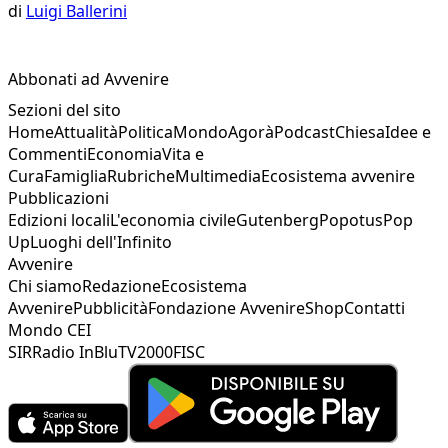
di
Luigi Ballerini
Abbonati ad Avvenire
Sezioni del sito
Home
Attualità
Politica
Mondo
Agorà
Podcast
Chiesa
Idee e
Commenti
Economia
Vita e
Cura
Famiglia
Rubriche
Multimedia
Ecosistema avvenire
Pubblicazioni
Edizioni locali
L'economia civile
Gutenberg
Popotus
Pop
Up
Luoghi dell'Infinito
Avvenire
Chi siamo
Redazione
Ecosistema
Avvenire
Pubblicità
Fondazione Avvenire
Shop
Contatti
Mondo CEI
SIR
Radio InBlu
TV2000
FISC