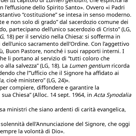
l’effusione dello Spirito Santo». Ovvero «i Padri
sostantivo “costituzione” se intesa in senso moderno.
nte e non solo di grado” dal sacerdozio comune dei
odo, partecipano dell’unico sacerdozio di Cristo” (LG,
G
, 18) per il servizio nella Chiesa: si sofferma in
i dell’unico sacramento dell’Ordine. Con l’aggettivo
sù, Buon Pastore, nonché i suoi rapporti interni. I
che li portano al servizio di “tutti coloro che
 alla salvezza” (LG, 18). La
Lumen gentium
ricorda
ndo che l’”ufficio che il Signore ha affidato ai
ia
, cioè ministero” (LG, 24)».
 per compiere, diffondere e garantire la
a sua Chiesa” (Alloc. 14 sept. 1964, in
Acta Synodalia
esa ministri che siano ardenti di carità evangelica,
«La solennità dell’Annunciazione del Signore, che oggi
sempre la volontà di Dio».