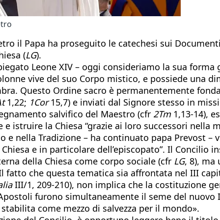
etro
etro il Papa ha proseguito le catechesi sui Documenti
hiesa (
LG
).
egato Leone XIV – oggi consideriamo la sua forma ger
lonne vive del suo Corpo mistico, e possiede una dim
membra. Questo Ordine sacro è permanentemente fondat
t
1,22;
1Cor
15,7) e inviati dal Signore stesso in mis
segnamento salvifico del Maestro (cfr
2Tm
1,13-14), es
e e istruire la Chiesa “grazie ai loro successori nella 
 e nella Tradizione – ha continuato papa Prevost – vi
a Chiesa e in particolare dell’episcopato”. Il Concilio
terna della Chiesa come corpo sociale (cfr
LG
, 8), ma
. Il fatto che questa tematica sia affrontata nel III c
alia
III/1, 209-210), non implica che la costituzione g
i Apostoli furono simultaneamente il seme del nuovo Isr
 stabilita come mezzo di salvezza per il mondo».
zione del Concilio, è opportuno leggere bene il titolo 