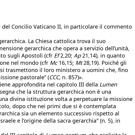
 del Concilio Vaticano II, in particolare il commento
archica. La Chiesa cattolica trova il suo
ensione gerarchica che opera a servizio dell’unità,
o sugli Apostoli (cfr
Ef
2,20;
Ap
21,14), in quanto
sione nel mondo (cfr
Mc
16,15;
Mt
28,19). Poiché gli
si trasmettono il loro ministero a uomini che, fino
missione pastorale” (
CCC
, n. 857)».
ene approfondita nel capitolo III della
Lumen
 insegna che la struttura gerarchica non è una
 una divina istituzione volta a perpetuare la missione
apitolo, dopo che nei primi due si è contemplata
erarchica sia un elemento successivo rispetto al
aele e l’origine della sacra gerarchia" (n. 5), in
del III capitolo di
Lumen gentium
, che esplicita la