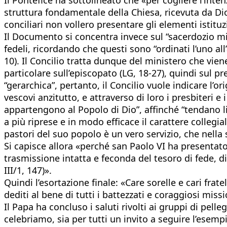
struttura fondamentale della Chiesa, ricevuta da Dio
conciliari non vollero presentare gli elementi istit
Il Documento si concentra invece sul “sacerdozio mi
fedeli, ricordando che questi sono “ordinati l’uno all
10). Il Concilio tratta dunque del ministero che vie
particolare sull’episcopato (LG, 18-27), quindi sul p
“gerarchica”, pertanto, il Concilio vuole indicare l’o
vescovi anzitutto, e attraverso di loro i presbiteri e
appartengono al Popolo di Dio”, affinché “tendano li
a più riprese e in modo efficace il carattere collegi
pastori del suo popolo è un vero servizio, che nella
Si capisce allora «perché san Paolo VI ha presentato 
trasmissione intatta e feconda del tesoro di fede, di 
III/1, 147)».
Quindi l’esortazione finale: «Care sorelle e cari frat
dediti al bene di tutti i battezzati e coraggiosi mis
Il Papa ha concluso i saluti rivolti ai gruppi di pell
celebriamo, sia per tutti un invito a seguire l’esem