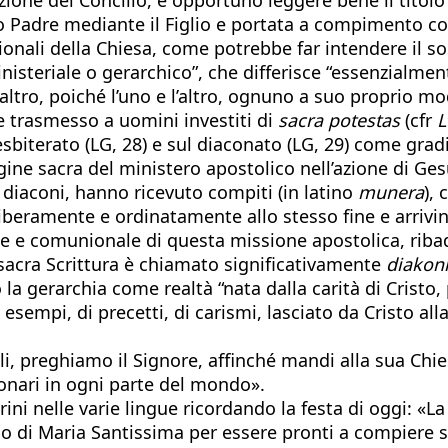
 Padre mediante il Figlio e portata a compimento con 
uzionali della Chiesa, come potrebbe far intendere il 
nisteriale o gerarchico”, che differisce “essenzialme
’altro, poiché l’uno e l’altro, ognuno a suo proprio m
ne trasmesso a uomini investiti di
sacra potestas
(cfr
L
resbiterato (LG, 28) e sul diaconato (LG, 29) come grad
rigine sacra del ministero apostolico nell’azione di Ge
 i diaconi, hanno ricevuto compiti (in latino
munera
), 
beramente e ordinatamente allo stesso fine e arrivino
ale e comunionale di questa missione apostolica, ribade
 sacra Scrittura è chiamato significativamente
diakon
la gerarchia come realtà “nata dalla carità di Cristo,
esempi, di precetti, di carismi, lasciato da Cristo all
elli, preghiamo il Signore, affinché mandi alla sua Chi
sionari in ogni parte del mondo».
egrini nelle varie lingue ricordando la festa di oggi: 
pio di Maria Santissima per essere pronti a compiere 