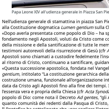
Papa Leone XIV all'udienza generale in Piazza San Pi
Nell’udienza generale di stamattina in piazza San Pi
alla Costituzione dogmatica
Lumen gentium
sulla C
«Dopo averla presentata come popolo di Dio – ha spi
fondamento negli Apostoli, voluti da Cristo come co
della missione e della santificazione di tutte le 
testimoni autorevoli della risurrezione di Gesù (cfr
A
Apostoli sono chiamati a custodire fedelmente l’in
al ritorno di Cristo, continuano a santificare, guidar
«Questa successione apostolica, fondata nel Vangelo
gentium
, intitolato “La costituzione gerarchica dell
costruzione umana, funzionale all’organizzazione in
data da Cristo agli Apostoli fino alla fine dei tempi
l’essenza vera e propria della Chiesa (cfr
Acta Synod
popolo di Dio: come nota il Decreto
Ad gentes
, "gl
quanto comunità dei redenti dalla Pasqua di Cristo,
Il Pontefice ha sottolineato che «per cogliere l’inten