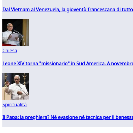
Dal Vietnam al Venezuela, la gioventù francescana di tutto
Chiesa
Leone XIV torna "missionario" in Sud America. A novembre
Spiritualità
Il Papa: la preghiera? Né evasione né tecnica per il ben