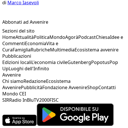
di
Marco Iasevoli
Abbonati ad Avvenire
Sezioni del sito
Home
Attualità
Politica
Mondo
Agorà
Podcast
Chiesa
Idee e
Commenti
Economia
Vita e
Cura
Famiglia
Rubriche
Multimedia
Ecosistema avvenire
Pubblicazioni
Edizioni locali
L'economia civile
Gutenberg
Popotus
Pop
Up
Luoghi dell'Infinito
Avvenire
Chi siamo
Redazione
Ecosistema
Avvenire
Pubblicità
Fondazione Avvenire
Shop
Contatti
Mondo CEI
SIR
Radio InBlu
TV2000
FISC