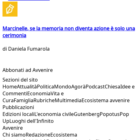
Marcinelle, se la memoria non diventa azione è solo una
cerimonia
di
Daniela Fumarola
Abbonati ad Avvenire
Sezioni del sito
Home
Attualità
Politica
Mondo
Agorà
Podcast
Chiesa
Idee e
Commenti
Economia
Vita e
Cura
Famiglia
Rubriche
Multimedia
Ecosistema avvenire
Pubblicazioni
Edizioni locali
L'economia civile
Gutenberg
Popotus
Pop
Up
Luoghi dell'Infinito
Avvenire
Chi siamo
Redazione
Ecosistema