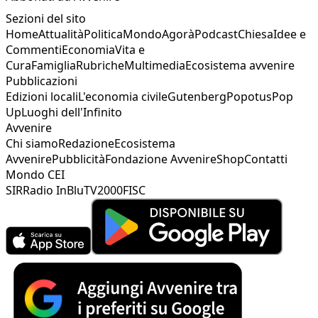
Sezioni del sito
Home
Attualità
Politica
Mondo
Agorà
Podcast
Chiesa
Idee e
Commenti
Economia
Vita e
Cura
Famiglia
Rubriche
Multimedia
Ecosistema avvenire
Pubblicazioni
Edizioni locali
L'economia civile
Gutenberg
Popotus
Pop
Up
Luoghi dell'Infinito
Avvenire
Chi siamo
Redazione
Ecosistema
Avvenire
Pubblicità
Fondazione Avvenire
Shop
Contatti
Mondo CEI
SIR
Radio InBlu
TV2000
FISC