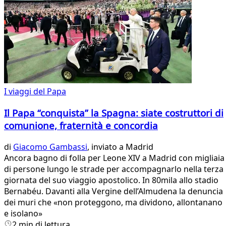
I viaggi del Papa
Il Papa “conquista” la Spagna: siate costruttori di
comunione, fraternità e concordia
di
Giacomo Gambassi
, inviato a Madrid
Ancora bagno di folla per Leone XIV a Madrid con migliaia
di persone lungo le strade per accompagnarlo nella terza
giornata del suo viaggio apostolico. In 80mila allo stadio
Bernabéu. Davanti alla Vergine dell’Almudena la denuncia
dei muri che «non proteggono, ma dividono, allontanano
e isolano»
2 min di lettura