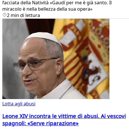
facciata della Natività «Gaudí per me è già santo. Il
miracolo è nella bellezza della sua opera»
2 min di lettura
Lotta agli abusi
Leone XIV incontra le vittime di abusi. Ai vescovi
spagnoli: «Serve riparazione»