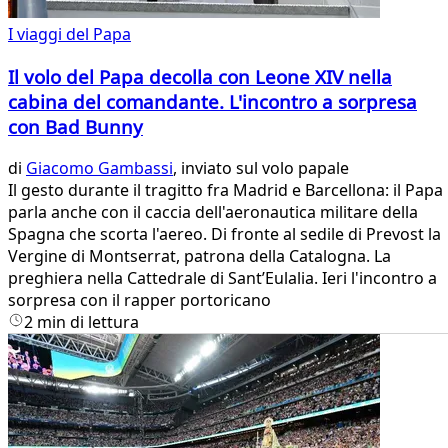
I viaggi del Papa
Il volo del Papa decolla con Leone XIV nella
cabina del comandante. L'incontro a sorpresa
con Bad Bunny
di
Giacomo Gambassi
, inviato sul volo papale
Il gesto durante il tragitto fra Madrid e Barcellona: il Papa
parla anche con il caccia dell'aeronautica militare della
Spagna che scorta l'aereo. Di fronte al sedile di Prevost la
Vergine di Montserrat, patrona della Catalogna. La
preghiera nella Cattedrale di Sant’Eulalia. Ieri l'incontro a
sorpresa con il rapper portoricano
2 min di lettura