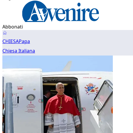
Abbonati
Papa
CHIESA
Papa
Chiesa Italiana