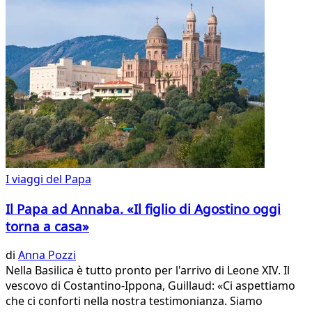
I viaggi del Papa
Il Papa ad Annaba. «Il figlio di Agostino oggi
torna a casa»
di
Anna Pozzi
Nella Basilica è tutto pronto per l'arrivo di Leone XIV. Il
vescovo di Costantino-Ippona, Guillaud: «Ci aspettiamo
che ci conforti nella nostra testimonianza. Siamo