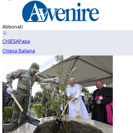
Abbonati
Papa
CHIESA
Papa
Chiesa Italiana