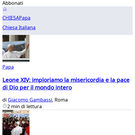
Abbonati
Papa
CHIESA
Papa
Chiesa Italiana
Papa
Leone XIV: imploriamo la misericordia e la pace
di Dio per il mondo intero
di
Giacomo Gambassi
, Roma
2 min di lettura