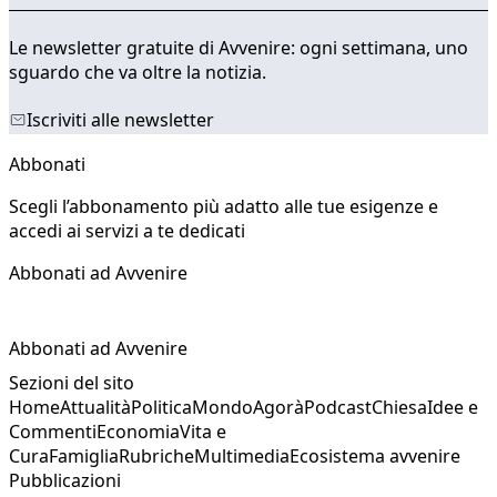
Le newsletter gratuite di Avvenire: ogni settimana, uno
sguardo che va oltre la notizia.
Iscriviti alle newsletter
Abbonati
Scegli l’abbonamento più adatto alle tue esigenze e
accedi ai servizi a te dedicati
Abbonati ad Avvenire
Abbonati ad Avvenire
Sezioni del sito
Home
Attualità
Politica
Mondo
Agorà
Podcast
Chiesa
Idee e
Commenti
Economia
Vita e
Cura
Famiglia
Rubriche
Multimedia
Ecosistema avvenire
Pubblicazioni