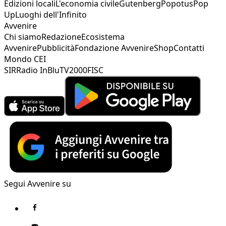
Edizioni locali
L'economia civile
Gutenberg
Popotus
Pop
Up
Luoghi dell'Infinito
Avvenire
Chi siamo
Redazione
Ecosistema
Avvenire
Pubblicità
Fondazione Avvenire
Shop
Contatti
Mondo CEI
SIR
Radio InBlu
TV2000
FISC
Segui Avvenire su