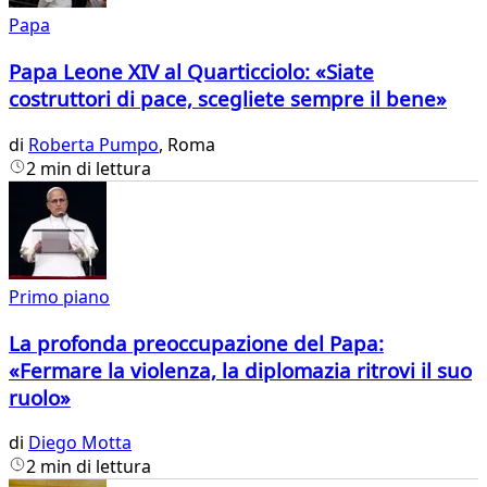
Papa
Papa Leone XIV al Quarticciolo: «Siate
costruttori di pace, scegliete sempre il bene»
di
Roberta Pumpo
, Roma
2 min di lettura
Primo piano
La profonda preoccupazione del Papa:
«Fermare la violenza, la diplomazia ritrovi il suo
ruolo»
di
Diego Motta
2 min di lettura