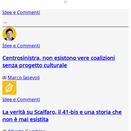
1
Idee e Commenti
2
...
15
16
17
Idee e Commenti
18
19
Centrosinistra, non esistono vere coalizioni
20
senza progetto culturale
21
22
di
Marco Iasevoli
23
24
25
26
Idee e Commenti
27
28
La verità su Scalfaro, il 41-bis e una storia che
29
non è mai esistita
30
31