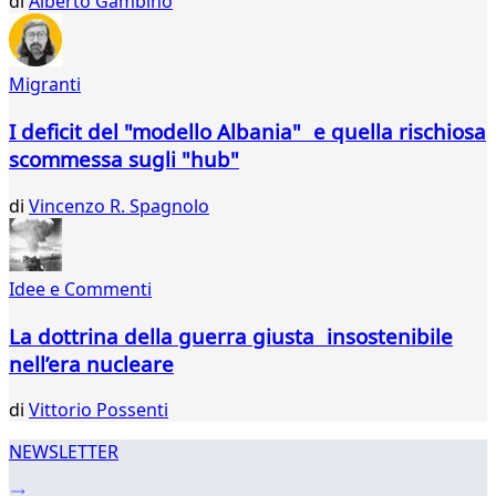
di
Alberto Gambino
32
33
34
Migranti
35
36
I deficit del "modello Albania" e quella rischiosa
37
scommessa sugli "hub"
38
39
di
Vincenzo R. Spagnolo
40
41
42
43
Idee e Commenti
...
La dottrina della guerra giusta insostenibile
384
385
nell’era nucleare
di
Vittorio Possenti
NEWSLETTER