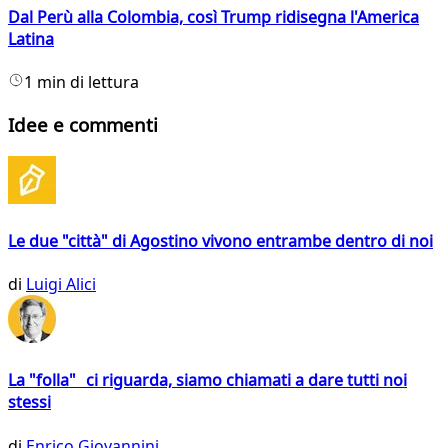
Dal Perù alla Colombia, così Trump ridisegna l'America
Latina
1 min di lettura
Idee e commenti
Le due "città" di Agostino vivono entrambe dentro di noi
di
Luigi Alici
La "folla" ci riguarda, siamo chiamati a dare tutti noi
stessi
di
Enrico Giovannini