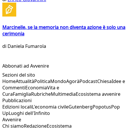
Marcinelle, se la memoria non diventa azione è solo una
cerimonia
di
Daniela Fumarola
Abbonati ad Avvenire
Sezioni del sito
Home
Attualità
Politica
Mondo
Agorà
Podcast
Chiesa
Idee e
Commenti
Economia
Vita e
Cura
Famiglia
Rubriche
Multimedia
Ecosistema avvenire
Pubblicazioni
Edizioni locali
L'economia civile
Gutenberg
Popotus
Pop
Up
Luoghi dell'Infinito
Avvenire
Chi siamo
Redazione
Ecosistema