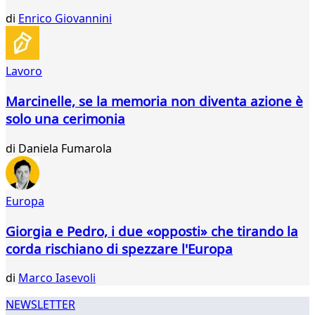
27
di
Enrico Giovannini
28
29
30
Lavoro
31
32
Marcinelle, se la memoria non diventa azione è
33
solo una cerimonia
34
35
di
Daniela Fumarola
36
37
38
39
Europa
...
Giorgia e Pedro, i due «opposti» che tirando la
384
385
corda rischiano di spezzare l'Europa
di
Marco Iasevoli
NEWSLETTER