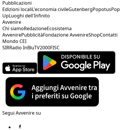
Pubblicazioni
Edizioni locali
L'economia civile
Gutenberg
Popotus
Pop
Up
Luoghi dell'Infinito
Avvenire
Chi siamo
Redazione
Ecosistema
Avvenire
Pubblicità
Fondazione Avvenire
Shop
Contatti
Mondo CEI
SIR
Radio InBlu
TV2000
FISC
Segui Avvenire su