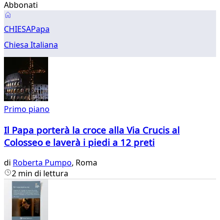
Abbonati
Papa
CHIESA
Papa
Chiesa Italiana
Primo piano
Il Papa porterà la croce alla Via Crucis al
Colosseo e laverà i piedi a 12 preti
di
Roberta Pumpo
, Roma
2 min di lettura