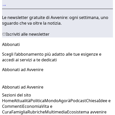
Le newsletter gratuite di Avvenire: ogni settimana, uno
sguardo che va oltre la notizia.
Iscriviti alle newsletter
Abbonati
Scegli l’abbonamento più adatto alle tue esigenze e
accedi ai servizi a te dedicati
Abbonati ad Avvenire
Abbonati ad Avvenire
Sezioni del sito
Home
Attualità
Politica
Mondo
Agorà
Podcast
Chiesa
Idee e
Commenti
Economia
Vita e
Cura
Famiglia
Rubriche
Multimedia
Ecosistema avvenire