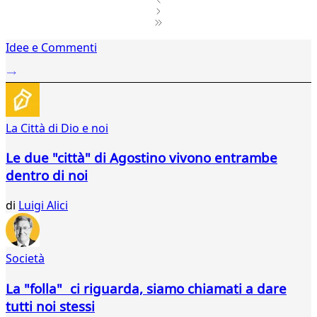
1
Idee e Commenti
2
...
11
12
13
La Città di Dio e noi
14
15
Le due "città" di Agostino vivono entrambe
16
dentro di noi
17
18
di
Luigi Alici
19
20
21
22
Società
23
24
La "folla" ci riguarda, siamo chiamati a dare
25
tutti noi stessi
26