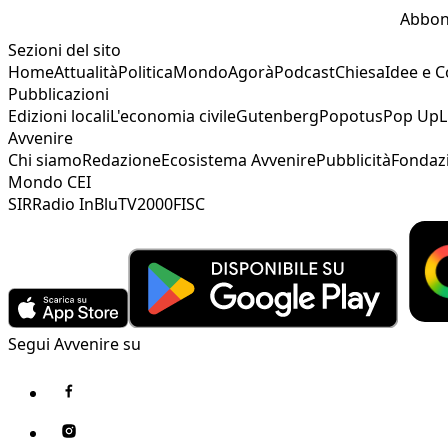
Abbon
Sezioni del sito
Home
Attualità
Politica
Mondo
Agorà
Podcast
Chiesa
Idee e 
Pubblicazioni
Edizioni locali
L'economia civile
Gutenberg
Popotus
Pop Up
L
Avvenire
Chi siamo
Redazione
Ecosistema Avvenire
Pubblicità
Fondaz
Mondo CEI
SIR
Radio InBlu
TV2000
FISC
Segui Avvenire su