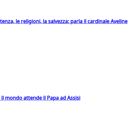
tenza, le religioni, la salvezza: parla il cardinale Aveline
 il mondo attende il Papa ad Assisi