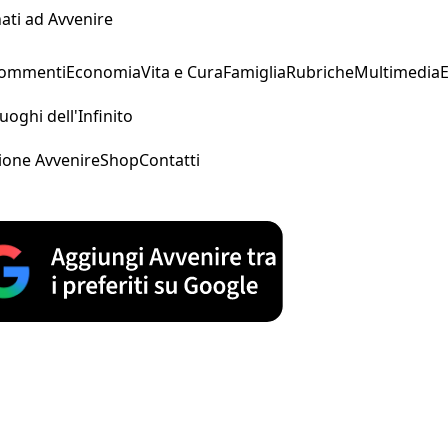
ati ad Avvenire
Commenti
Economia
Vita e Cura
Famiglia
Rubriche
Multimedia
uoghi dell'Infinito
ione Avvenire
Shop
Contatti