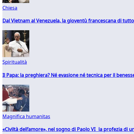
Chiesa
Dal Vietnam al Venezuela, la gioventù francescana di tutto
Spiritualità
Il Papa: la preghiera? Né evasione né tecnica per il ben
Magnifica humanitas
«Civiltà dell’amore», nel sogno di Paolo VI la profezia di