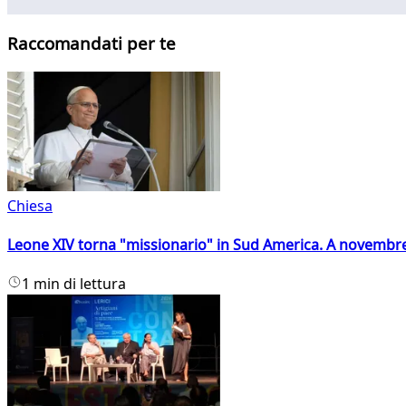
Raccomandati per te
Chiesa
Leone XIV torna "missionario" in Sud America. A novembre
1 min di lettura