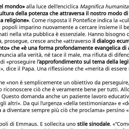
del mondo»
alla luce dell’enciclica
Magnifica humanita
ltura della potenza che attraversa il nostro modo di pe
la religione»
. Come risposta il Pontefice indica la «cu
 i popoli imparino nuovamente a cercare insieme il be
ti nella vita pubblica è essenziale. Hanno bisogno d
ità, prosegue, cresce anche «attraverso
il dialogo ecu
nto» che «è una forma profondamente evangelica di a
ncia alla verità, né tace il male, ma rifiuta di difend
di «proseguire l
’approfondimento sul tema della legi
», dice il Papa. Una riflessione che «merita di essere
he «non è semplicemente un obiettivo da perseguire,
o riconoscere ciò che è veramente bene per tutti. Allo
go. Questo domanda anche un paziente lavoro educativ
agli altri». Da qui l’urgenza «della testimonianza» e «
a diventare sempre più ciò che proclama» persino «co
cepoli di Emmaus. E sollecita uno
stile sinodale
. «“Com