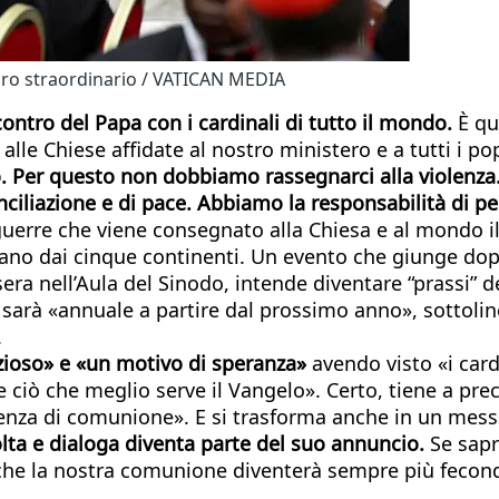
oro straordinario / VATICAN MEDIA
ntro del Papa con i cardinali di tutto il mondo.
È qu
, alle Chiese affidate al nostro ministero e a tutti i p
. Per questo non dobbiamo rassegnarci alla violenza. 
nciliazione e di pace. Abbiamo la responsabilità di pe
uerre che viene consegnato alla Chiesa e al mondo i
aticano dai cinque continenti. Un evento che giunge d
sera nell’Aula del Sinodo, intende diventare “prassi” d
he sarà «annuale a partire dal prossimo anno», sottoli
.
zioso» e «un motivo di speranza»
avendo visto «i cardi
e ciò che meglio serve il Vangelo». Certo, tiene a pr
enza di comunione». E si trasforma anche in un messa
olta e dialoga diventa parte del suo annuncio.
Se sapr
che la nostra comunione diventerà sempre più feconda 