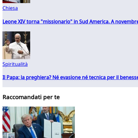
Chiesa
Leone XIV torna "missionario" in Sud America. A novembre
Spiritualità
Il Papa: la preghiera? Né evasione né tecnica per il ben
Raccomandati per te