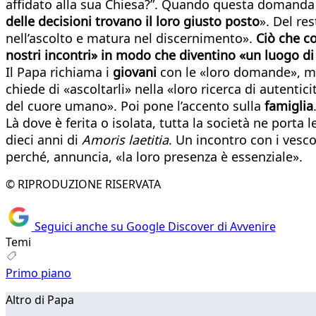
affidato alla sua Chiesa?”. Quando questa domanda 
delle decisioni trovano il loro giusto posto
». Del re
nell’ascolto e matura nel discernimento».
Ciò che c
nostri incontri» in modo che diventino «un luogo di
Il Papa richiama i
giovani
con le «loro domande», ma 
chiede di «ascoltarli» nella «loro ricerca di autenti
del cuore umano». Poi pone l’accento sulla
famiglia
Là dove è ferita o isolata, tutta la società ne porta
dieci anni di
Amoris laetitia
. Un incontro con i vesc
perché, annuncia, «la loro presenza è essenziale».
© RIPRODUZIONE RISERVATA
Seguici anche su Google Discover di Avvenire
Temi
Primo piano
Altro di Papa