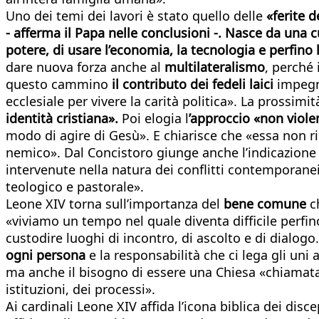
Uno dei temi dei lavori è stato quello delle
«ferite 
- afferma il Papa nelle conclusioni -. Nasce da una cu
potere, di usare l’economia, la tecnologia e perfino 
dare nuova forza anche al
multilateralismo
, perché
questo cammino
il contributo dei fedeli laici
impegna
ecclesiale per vivere la carità politica». La prossim
identità cristiana».
Poi elogia l
’approccio «non viole
modo di agire di Gesù». E chiarisce che «essa non rinu
nemico». Dal Concistoro giunge anche l’indicazione 
intervenute nella natura dei conflitti contemporanei
teologico e pastorale».
Leone XIV torna sull’importanza del
bene comune
c
«viviamo un tempo nel quale diventa difficile perfin
custodire luoghi di incontro, di ascolto e di dialo
ogni persona
e la responsabilità che ci lega gli uni 
ma anche il bisogno di essere una Chiesa «chiamata 
istituzioni, dei processi».
Ai cardinali Leone XIV affida l’icona biblica dei dis