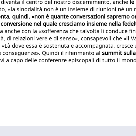
diventa il centro del nostro discernimento, anche
le 
sto, «la sinodalità non è un insieme di riunioni né un
onta, quindi, «non è quante conversazioni sapremo or
 conversione nel quale cresciamo insieme nella fedelt
anche con la «sofferenza che talvolta li conduce fino 
cità, di relazioni vere e di senso», consapevoli che «i
. «Là dove essa è sostenuta e accompagnata, cresce un
 le conseguenze». Quindi il riferimento al
summit sulla
ovi a capo delle conferenze episcopali di tutto il mo