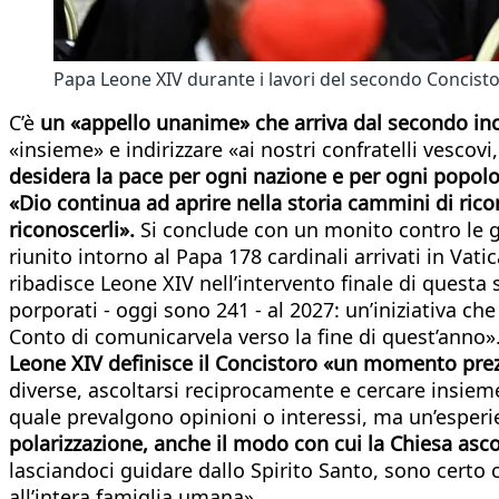
Papa Leone XIV durante i lavori del secondo Concist
C’è
un «appello unanime» che arriva dal secondo inco
«insieme» e indirizzare «ai nostri confratelli vescovi
desidera la pace per ogni nazione e per ogni popolo
«Dio continua ad aprire nella storia cammini di rico
riconoscerli».
Si conclude con un monito contro le g
riunito intorno al Papa 178 cardinali arrivati in V
ribadisce Leone XIV nell’intervento finale di questa 
porporati - oggi sono 241 - al 2027: un’iniziativa c
Conto di comunicarvela verso la fine di quest’anno»
Leone XIV definisce il Concistoro «un momento pre
diverse, ascoltarsi reciprocamente e cercare insiem
quale prevalgono opinioni o interessi, ma un’esperi
polarizzazione, anche il modo con cui la Chiesa asc
lasciandoci guidare dallo Spirito Santo, sono certo 
all’intera famiglia umana».