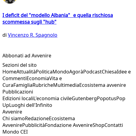
I deficit del "modello Albania" e quella rischiosa
scommessa sugli "hub"
di
Vincenzo R. Spagnolo
Abbonati ad Avvenire
Sezioni del sito
Home
Attualità
Politica
Mondo
Agorà
Podcast
Chiesa
Idee e
Commenti
Economia
Vita e
Cura
Famiglia
Rubriche
Multimedia
Ecosistema avvenire
Pubblicazioni
Edizioni locali
L'economia civile
Gutenberg
Popotus
Pop
Up
Luoghi dell'Infinito
Avvenire
Chi siamo
Redazione
Ecosistema
Avvenire
Pubblicità
Fondazione Avvenire
Shop
Contatti
Mondo CEI