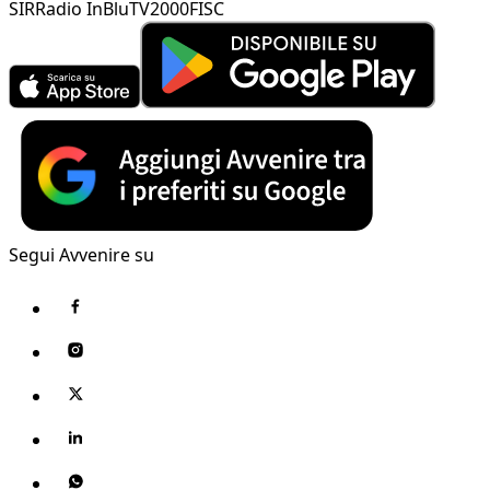
SIR
Radio InBlu
TV2000
FISC
Segui Avvenire su