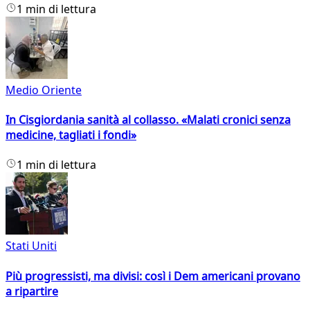
1 min di lettura
Medio Oriente
In Cisgiordania sanità al collasso. «Malati cronici senza
medicine, tagliati i fondi»
1 min di lettura
Stati Uniti
Più progressisti, ma divisi: così i Dem americani provano
a ripartire