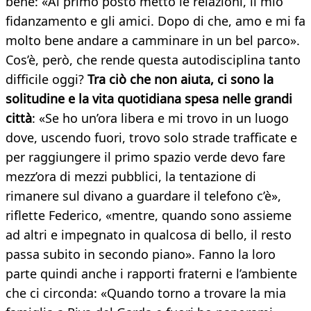
bene: «Al primo posto metto le relazioni, il mio
fidanzamento e gli amici. Dopo di che, amo e mi fa
molto bene andare a camminare in un bel parco».
Cos’è, però, che rende questa autodisciplina tanto
difficile oggi?
Tra ciò che non aiuta, ci sono la
solitudine e la vita quotidiana spesa nelle grandi
città
: «Se ho un’ora libera e mi trovo in un luogo
dove, uscendo fuori, trovo solo strade trafficate e
per raggiungere il primo spazio verde devo fare
mezz’ora di mezzi pubblici, la tentazione di
rimanere sul divano a guardare il telefono c’è»,
riflette Federico, «mentre, quando sono assieme
ad altri e impegnato in qualcosa di bello, il resto
passa subito in secondo piano». Fanno la loro
parte quindi anche i rapporti fraterni e l’ambiente
che ci circonda: «Quando torno a trovare la mia