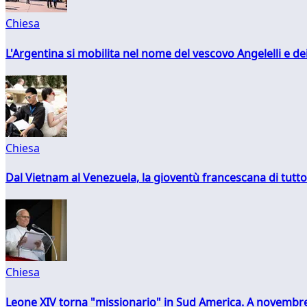
Chiesa
L'Argentina si mobilita nel nome del vescovo Angelelli e dei
Chiesa
Dal Vietnam al Venezuela, la gioventù francescana di tutto
Chiesa
Leone XIV torna "missionario" in Sud America. A novembre