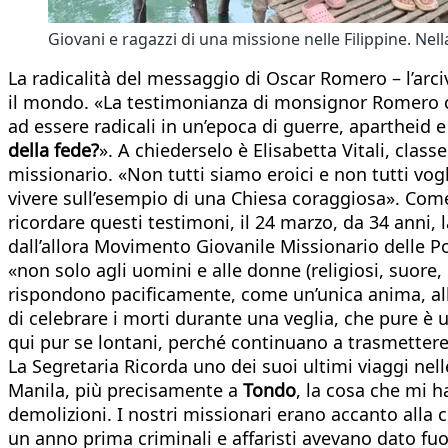
Giovani e ragazzi di una missione nelle Filippine. Nell
La radicalità del messaggio di Oscar Romero – l’arciv
il mondo. «La testimonianza di monsignor Romero 
ad essere radicali in un’epoca di guerre, apartheid e
della fede?
». A chiederselo è Elisabetta Vitali, class
missionario. «Non tutti siamo eroici e non tutti vog
vivere sull’esempio di una Chiesa coraggiosa». Come
ricordare questi testimoni, il 24 marzo, da 34 anni, 
dall’allora Movimento Giovanile Missionario delle Po
«non solo agli uomini e alle donne (religiosi, suore,
rispondono pacificamente, come un’unica anima, alle p
di celebrare i morti durante una veglia, che pure è
qui pur se lontani, perché continuano a trasmettere 
La Segretaria Ricorda uno dei suoi ultimi viaggi nel
Manila, più precisamente a
Tondo
, la cosa che mi h
demolizioni. I nostri missionari erano accanto alla
un anno prima criminali e affaristi avevano dato fuo