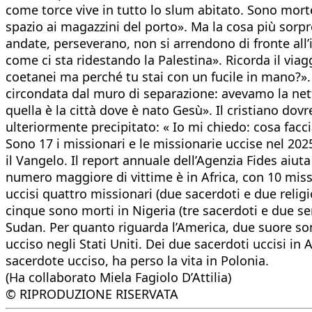
come torce vive in tutto lo slum abitato. Sono morte
spazio ai magazzini del porto». Ma la cosa più sorp
andate, perseverano, non si arrendono di fronte all’i
come ci sta ridestando la Palestina». Ricorda il v
coetanei ma perché tu stai con un fucile in mano?». 
circondata dal muro di separazione: avevamo la nett
quella è la città dove è nato Gesù». Il cristiano dovr
ulteriormente precipitato: « Io mi chiedo: cosa fa
Sono 17 i missionari e le missionarie uccise nel 2025
il Vangelo. Il report annuale dell’Agenzia Fides aiut
numero maggiore di vittime è in Africa, con 10 missi
uccisi quattro missionari (due sacerdoti e due religio
cinque sono morti in Nigeria (tre sacerdoti e due se
Sudan. Per quanto riguarda l’America, due suore son
ucciso negli Stati Uniti. Dei due sacerdoti uccisi in
sacerdote ucciso, ha perso la vita in Polonia.
(Ha collaborato Miela Fagiolo D’Attilia)
© RIPRODUZIONE RISERVATA