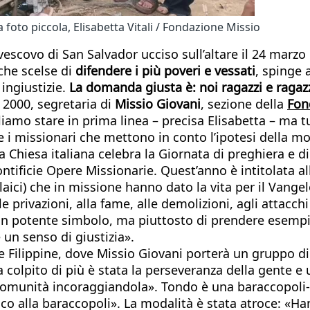
a foto piccola, Elisabetta Vitali / Fondazione Missio
escovo di San Salvador ucciso sull’altare il 24 marzo 
che scelse di
difendere i più poveri e vessati
, spinge 
 ingiustizie.
La domanda giusta è: noi ragazzi e raga
e 2000, segretaria di
Missio Giovani
, sezione della
Fon
liamo stare in prima linea – precisa Elisabetta – ma 
 i missionari che mettono in conto l’ipotesi della mo
la Chiesa italiana celebra la Giornata di preghiera e d
ntificie Opere Missionarie. Quest’anno è intitolata al
 laici) che in missione hanno dato la vita per il Vange
rivazioni, alla fame, alle demolizioni, agli attacchi 
 un potente simbolo, ma piuttosto di prendere esempi
un senso di giustizia».
le Filippine, dove Missio Giovani porterà un gruppo di
a colpito di più è stata la perseveranza della gente e u
 comunità incoraggiandola». Tondo è una baraccopoli-p
co alla baraccopoli». La modalità è stata atroce: «Han