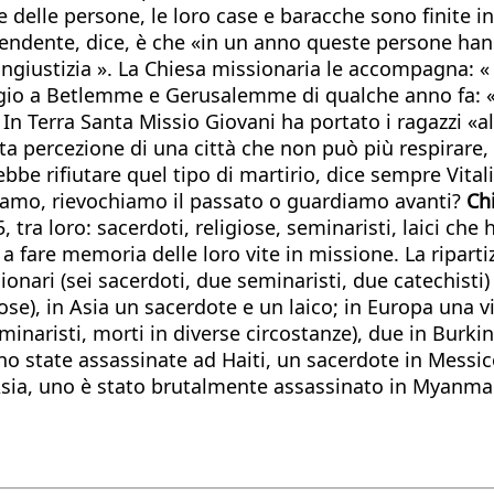
 delle persone, le loro case e baracche sono finite i
rendente, dice, è che «in un anno queste persone hann
ngiustizia ». La Chiesa missionaria le accompagna: « Il
iaggio a Betlemme e Gerusalemme di qualche anno fa: 
In Terra Santa Missio Giovani ha portato i ragazzi «al
a percezione di una città che non può più respirare, 
ebbe rifiutare quel tipo di martirio, dice sempre Vital
cciamo, rievochiamo il passato o guardiamo avanti?
Ch
, tra loro: sacerdoti, religiose, seminaristi, laici ch
a a fare memoria delle loro vite in missione. La ripart
onari (sei sacerdoti, due seminaristi, due catechisti
se), in Asia un sacerdote e un laico; in Europa una vit
minaristi, morti in diverse circostanze), due in Burki
o state assassinate ad Haiti, un sacerdote in Messico
 Asia, uno è stato brutalmente assassinato in Myanmar, 