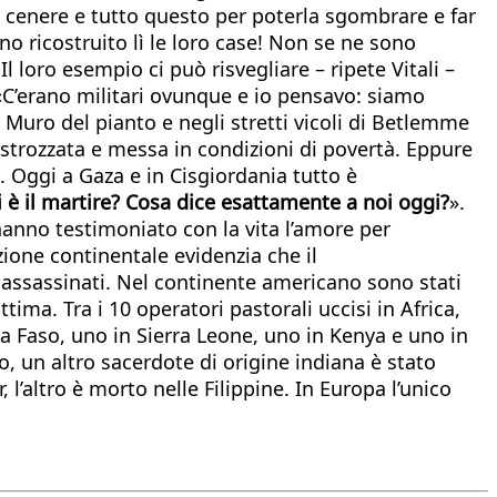
n cenere e tutto questo per poterla sgombrare e far
o ricostruito lì le loro case! Non se ne sono
 loro esempio ci può risvegliare – ripete Vitali –
«C’erano militari ovunque e io pensavo: siamo
 Muro del pianto e negli stretti vicoli di Betlemme
strozzata e messa in condizioni di povertà. Eppure
i. Oggi a Gaza e in Cisgiordania tutto è
i è il martire? Cosa dice esattamente a noi oggi?
».
e hanno testimoniato con la vita l’amore per
izione continentale evidenzia che il
) assassinati. Nel continente americano sono stati
tima. Tra i 10 operatori pastorali uccisi in Africa,
na Faso, uno in Sierra Leone, uno in Kenya e uno in
, un altro sacerdote di origine indiana è stato
l’altro è morto nelle Filippine. In Europa l’unico