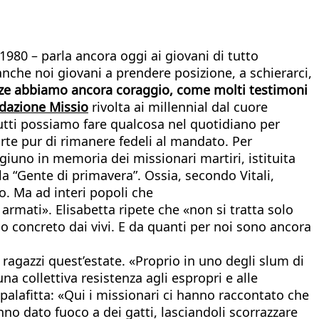
1980 – parla ancora oggi ai giovani di tutto
anche noi giovani a prendere posizione, a schierarci,
zze abbiamo ancora coraggio, come molti testimoni
dazione Missio
rivolta ai millennial dal cuore
tutti possiamo fare qualcosa nel quotidiano per
rte pur di rimanere fedeli al mandato. Per
igiuno in memoria dei missionari martiri, istituita
la “Gente di primavera”. Ossia, secondo Vitali,
lo. Ma ad interi popoli che
armati». Elisabetta ripete che «non si tratta solo
o concreto dai vivi. E da quanti per noi sono ancora
 ragazzi quest’estate. «Proprio in uno degli slum di
na collettiva resistenza agli espropri e alle
alafitta: «Qui i missionari ci hanno raccontato che
no dato fuoco a dei gatti, lasciandoli scorrazzare