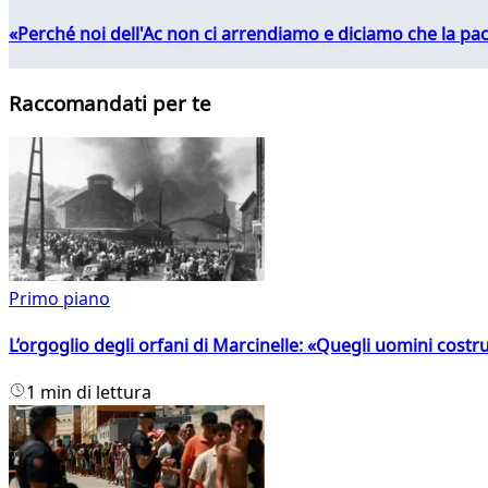
«Perché noi dell'Ac non ci arrendiamo e diciamo che la pac
Raccomandati per te
Primo piano
L’orgoglio degli orfani di Marcinelle: «Quegli uomini costr
1 min di lettura