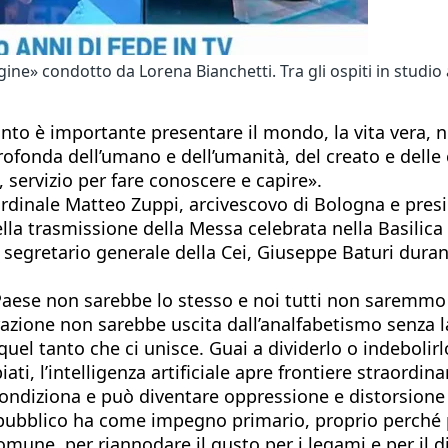
 condotto da Lorena Bianchetti. Tra gli ospiti in studio an
anto è importante presentare il mondo, la vita vera, n
ofonda dell’umano e dell’umanità, del creato e delle 
, servizio per fare conoscere e capire».
rdinale Matteo Zuppi, arcivescovo di Bologna e presid
 della trasmissione della Messa celebrata nella Basilic
 e segretario generale della Cei, Giuseppe Baturi du
Paese non sarebbe lo stesso e noi tutti non saremmo g
azione non sarebbe uscita dall’analfabetismo senza la
tanto che ci unisce. Guai a dividerlo o indebolirlo, 
ati, l’intelligenza artificiale apre frontiere straordi
e condiziona e può diventare oppressione e distorsio
io pubblico ha come impegno primario, proprio perché 
omune, per riannodare il gusto per i legami e per il d