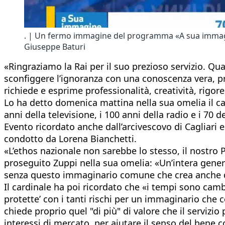
. | Un fermo immagine del programma «A sua immagine»
Giuseppe Baturi
​«Ringraziamo la Rai per il suo prezioso servizio. Qu
sconfiggere l’ignoranza con una conoscenza vera, pr
richiede e esprime professionalità, creatività, rigore
Lo ha detto domenica mattina nella sua omelia il ca
anni della televisione, i 100 anni della radio e i 70
Evento ricordato anche dall’arcivescovo di Cagliari
condotto da Lorena Bianchetti.
«L’ethos nazionale non sarebbe lo stesso, il nostro 
proseguito Zuppi nella sua omelia: «Un’intera gener
senza questo immaginario comune che crea anche quel 
Il cardinale ha poi ricordato che «i tempi sono cambi
protette’ con i tanti rischi per un immaginario ch
chiede proprio quel "di più" di valore che il serviz
interessi di mercato, per aiutare il senso del bene c