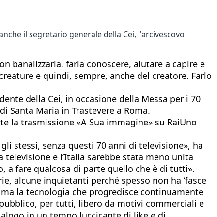
che il segretario generale della Cei, l'arcivescovo
on banalizzarla, farla conoscere, aiutare a capire e
creature e quindi, sempre, anche del creatore. Farlo
ente della Cei, in occasione della Messa per i 70
a di Santa Maria in Trastevere a Roma.
rante la trasmissione «A Sua immagine» su RaiUno
li stessi, senza questi 70 anni di televisione», ha
 televisione e l’Italia sarebbe stata meno unita
a fare qualcosa di parte quello che è di tutti».
narie, alcune inquietanti perché spesso non ha ‘fasce
ne ma la tecnologia che progredisce continuamente
pubblico, per tutti, libero da motivi commerciali e
ialogo in un tempo luccicante di like e di