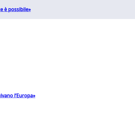
e è possibile»
uivano l’Europa»