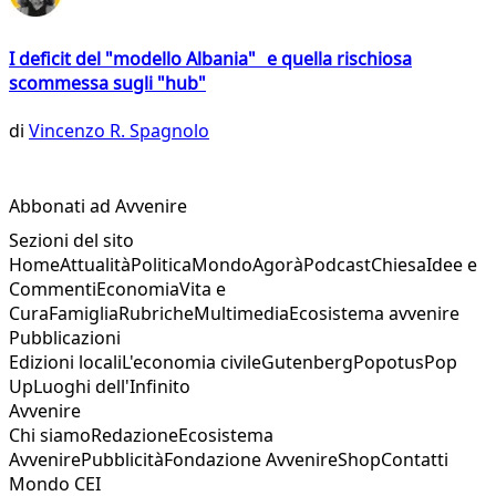
I deficit del "modello Albania" e quella rischiosa
scommessa sugli "hub"
di
Vincenzo R. Spagnolo
Abbonati ad Avvenire
Sezioni del sito
Home
Attualità
Politica
Mondo
Agorà
Podcast
Chiesa
Idee e
Commenti
Economia
Vita e
Cura
Famiglia
Rubriche
Multimedia
Ecosistema avvenire
Pubblicazioni
Edizioni locali
L'economia civile
Gutenberg
Popotus
Pop
Up
Luoghi dell'Infinito
Avvenire
Chi siamo
Redazione
Ecosistema
Avvenire
Pubblicità
Fondazione Avvenire
Shop
Contatti
Mondo CEI