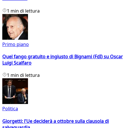
1 min di lettura
Primo piano
Quel fango gratuito e ingiusto di Bignami (FdI) su Oscar
Luigi Scalfaro
1 min di lettura
Politica
Giorgetti: l'Ue deciderà a ottobre sulla clausola di
salvaguardia