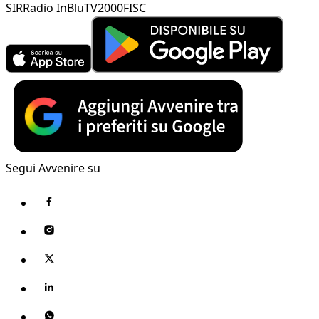
SIR
Radio InBlu
TV2000
FISC
Segui Avvenire su