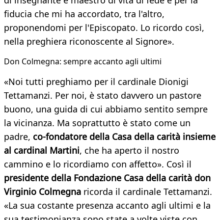
di insegnante e maestro di vita di fede e per la
fiducia che mi ha accordato, tra l'altro,
proponendomi per l'Episcopato. Lo ricordo così,
nella preghiera riconoscente al Signore».
Don Colmegna: sempre accanto agli ultimi
«Noi tutti preghiamo per il cardinale Dionigi
Tettamanzi. Per noi, è stato davvero un pastore
buono, una guida di cui abbiamo sentito sempre
la vicinanza. Ma soprattutto è stato come un
padre,
co-fondatore della Casa della carità insieme
al cardinal Martini
, che ha aperto il nostro
cammino e lo ricordiamo con affetto». Così il
presidente della Fondazione Casa della carità don
Virginio Colmegna
ricorda il cardinale Tettamanzi.
«La sua costante presenza accanto agli ultimi e la
sua testimonianza sono state a volte viste con