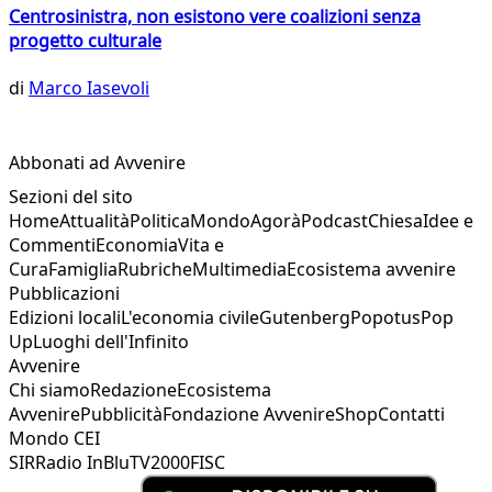
Centrosinistra, non esistono vere coalizioni senza
progetto culturale
di
Marco Iasevoli
Abbonati ad Avvenire
Sezioni del sito
Home
Attualità
Politica
Mondo
Agorà
Podcast
Chiesa
Idee e
Commenti
Economia
Vita e
Cura
Famiglia
Rubriche
Multimedia
Ecosistema avvenire
Pubblicazioni
Edizioni locali
L'economia civile
Gutenberg
Popotus
Pop
Up
Luoghi dell'Infinito
Avvenire
Chi siamo
Redazione
Ecosistema
Avvenire
Pubblicità
Fondazione Avvenire
Shop
Contatti
Mondo CEI
SIR
Radio InBlu
TV2000
FISC