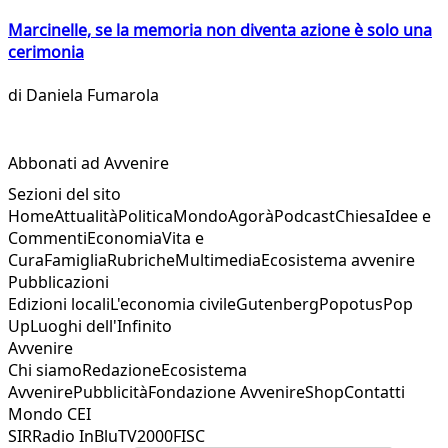
Marcinelle, se la memoria non diventa azione è solo una
cerimonia
di
Daniela Fumarola
Abbonati ad Avvenire
Sezioni del sito
Home
Attualità
Politica
Mondo
Agorà
Podcast
Chiesa
Idee e
Commenti
Economia
Vita e
Cura
Famiglia
Rubriche
Multimedia
Ecosistema avvenire
Pubblicazioni
Edizioni locali
L'economia civile
Gutenberg
Popotus
Pop
Up
Luoghi dell'Infinito
Avvenire
Chi siamo
Redazione
Ecosistema
Avvenire
Pubblicità
Fondazione Avvenire
Shop
Contatti
Mondo CEI
SIR
Radio InBlu
TV2000
FISC