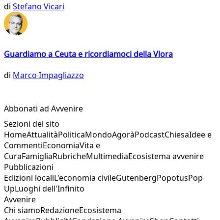
di
Stefano Vicari
Guardiamo a Ceuta e ricordiamoci della Vlora
di
Marco Impagliazzo
Abbonati ad Avvenire
Sezioni del sito
Home
Attualità
Politica
Mondo
Agorà
Podcast
Chiesa
Idee e
Commenti
Economia
Vita e
Cura
Famiglia
Rubriche
Multimedia
Ecosistema avvenire
Pubblicazioni
Edizioni locali
L'economia civile
Gutenberg
Popotus
Pop
Up
Luoghi dell'Infinito
Avvenire
Chi siamo
Redazione
Ecosistema