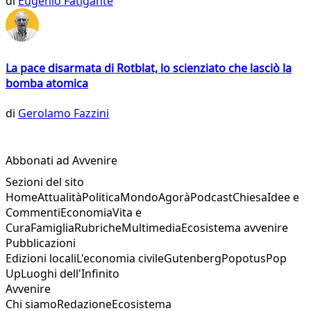
di
Eugenio Fatigante
La pace disarmata di Rotblat, lo scienziato che lasciò la
bomba atomica
di
Gerolamo Fazzini
Abbonati ad Avvenire
Sezioni del sito
Home
Attualità
Politica
Mondo
Agorà
Podcast
Chiesa
Idee e
Commenti
Economia
Vita e
Cura
Famiglia
Rubriche
Multimedia
Ecosistema avvenire
Pubblicazioni
Edizioni locali
L'economia civile
Gutenberg
Popotus
Pop
Up
Luoghi dell'Infinito
Avvenire
Chi siamo
Redazione
Ecosistema