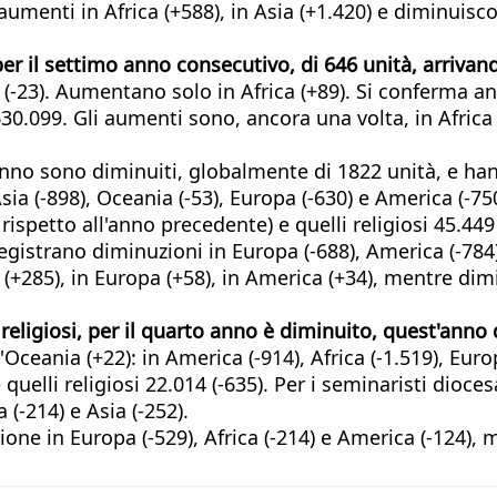
umenti in Africa (+588), in Asia (+1.420) e diminuisco
per il settimo anno consecutivo, di 646 unità, arriva
ia (-23). Aumentano solo in Africa (+89). Si conferma 
0.099. Gli aumenti sono, ancora una volta, in Africa (
t'anno sono diminuiti, globalmente di 1822 unità, e h
sia (-898), Oceania (-53), Europa (-630) e America (-750
ispetto all'anno precedente) e quelli religiosi 45.449 
egistrano diminuzioni in Europa (-688), America (-784)
(+285), in Europa (+58), in America (+34), mentre dimi
religiosi, per il quarto anno è diminuito, quest'anno 
Oceania (+22): in America (-914), Africa (-1.519), Europ
quelli religiosi 22.014 (-635). Per i seminaristi dioce
 (-214) e Asia (-252).
ione in Europa (-529), Africa (-214) e America (-124), 