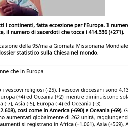
ti i continenti, fatta eccezione per l'Europa. Il nume
, il numero di sacerdoti che tocca i 414.336 (+271).
in occasione della 95/ma a Giornata Missionaria Mondi
dossier statistico sulla Chiesa nel mondo
.
anne che in Europa
vescovi religiosi (-25). I vescovi diocesani sono 4.13
 Europa (+4) ed Oceania (+2), mentre diminuiscono sola
 (-7), Asia (-5), Europa (-4) ed Oceania (-3).
2.608), così come in America (-690) e Oceania (-69).
Gl
ono aumentati globalmente di 262 unità, raggiungend
 aumenti si registrano in Africa (+1.061), Asia (+569),