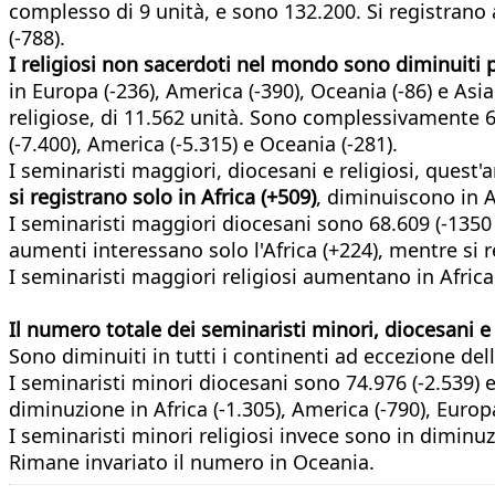
complesso di 9 unità, e sono 132.200. Si registrano a
(-788).
I religiosi non sacerdoti nel mondo sono diminuiti 
in Europa (-236), America (-390), Oceania (-86) e As
religiose, di 11.562 unità. Sono complessivamente 63
(-7.400), America (-5.315) e Oceania (-281).
I seminaristi maggiori, diocesani e religiosi, ques
si registrano solo in Africa (+509)
, diminuiscono in A
I seminaristi maggiori diocesani sono 68.609 (-1350 r
aumenti interessano solo l'Africa (+224), mentre si r
I seminaristi maggiori religiosi aumentano in Africa 
Il numero totale dei seminaristi minori, diocesani e 
Sono diminuiti in tutti i continenti ad eccezione dell'
I seminaristi minori diocesani sono 74.976 (-2.539) e 
diminuzione in Africa (-1.305), America (-790), Europa
I seminaristi minori religiosi invece sono in diminuz
Rimane invariato il numero in Oceania.