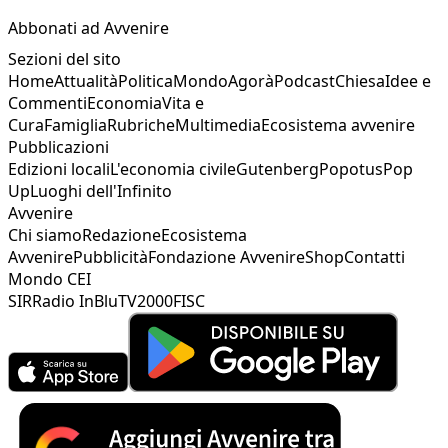
Abbonati ad Avvenire
Sezioni del sito
Home
Attualità
Politica
Mondo
Agorà
Podcast
Chiesa
Idee e
Commenti
Economia
Vita e
Cura
Famiglia
Rubriche
Multimedia
Ecosistema avvenire
Pubblicazioni
Edizioni locali
L'economia civile
Gutenberg
Popotus
Pop
Up
Luoghi dell'Infinito
Avvenire
Chi siamo
Redazione
Ecosistema
Avvenire
Pubblicità
Fondazione Avvenire
Shop
Contatti
Mondo CEI
SIR
Radio InBlu
TV2000
FISC