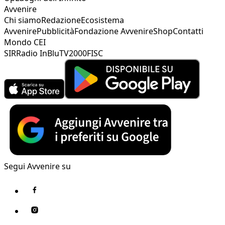
Avvenire
Chi siamo
Redazione
Ecosistema
Avvenire
Pubblicità
Fondazione Avvenire
Shop
Contatti
Mondo CEI
SIR
Radio InBlu
TV2000
FISC
Segui Avvenire su