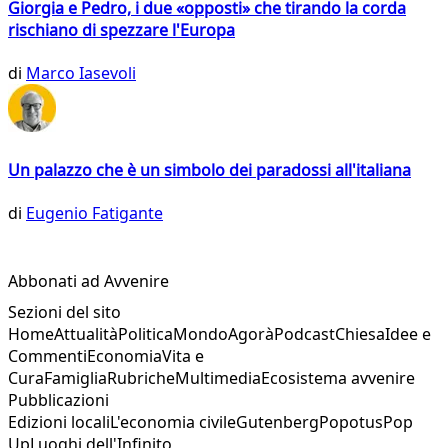
Giorgia e Pedro, i due «opposti» che tirando la corda
rischiano di spezzare l'Europa
di
Marco Iasevoli
Un palazzo che è un simbolo dei paradossi all'italiana
di
Eugenio Fatigante
Abbonati ad Avvenire
Sezioni del sito
Home
Attualità
Politica
Mondo
Agorà
Podcast
Chiesa
Idee e
Commenti
Economia
Vita e
Cura
Famiglia
Rubriche
Multimedia
Ecosistema avvenire
Pubblicazioni
Edizioni locali
L'economia civile
Gutenberg
Popotus
Pop
Up
Luoghi dell'Infinito