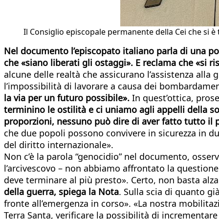
Il Consiglio episcopale permanente della Cei che si è 
Nel documento l’episcopato italiano parla di una pop
che «siano liberati gli ostaggi». E reclama che «si ri
alcune delle realtà che assicurano l’assistenza alla 
l’impossibilità di lavorare a causa dei bombardamen
la via per un futuro possibile».
In quest’ottica, pros
terminino le ostilità e ci uniamo agli appelli della so
proporzioni, nessuno può dire di aver fatto tutto il 
che due popoli possono convivere in sicurezza in du
del diritto internazionale».
Non c’è la parola “genocidio” nel documento, osserv
l’arcivescovo – non abbiamo affrontato la questione
deve terminare al più presto». Certo, non basta alzar
della guerra, spiega la Nota
. Sulla scia di quanto già
fronte all’emergenza in corso». «La nostra mobilitaz
Terra Santa, verificare la possibilità di incrementa