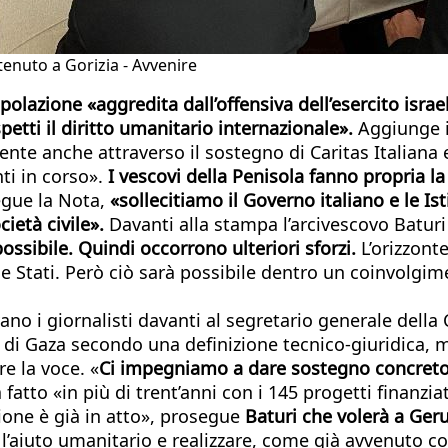
tenuto a Gorizia - Avvenire
olazione «aggredita dall’offensiva dell’esercito isra
spetti il diritto umanitario internazionale».
Aggiunge i
gente anche attraverso il sostegno di Caritas Italiana 
ti in corso».
I vescovi della Penisola fanno propria la
egue la Nota,
«sollecitiamo il Governo italiano e le Is
cietà civile».
Davanti alla stampa l’arcivescovo Batur
possibile. Quindi occorrono ulteriori sforzi.
L’orizzont
e Stati. Però ciò sarà possibile dentro un coinvolgim
ano i giornalisti davanti al segretario generale dell
 di Gaza secondo una definizione tecnico-giuridica, 
e la voce. «
Ci impegniamo a dare sostegno concret
 fatto «in più di trent’anni con i 145 progetti finanziat
ione è già in atto», prosegue
Baturi che volerà a G
re l’aiuto umanitario e realizzare, come già avvenuto 