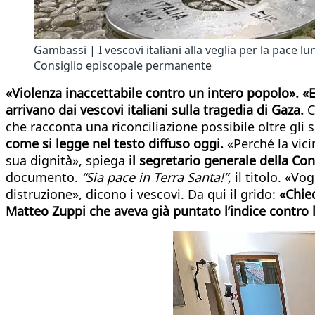
Gambassi | I vescovi italiani alla veglia per la pace lu
Consiglio episcopale permanente
«Violenza inaccettabile contro un intero popolo». «E
arrivano dai vescovi italiani sulla tragedia di Gaza.
C
che racconta una riconciliazione possibile oltre gli s
come si legge nel testo diffuso oggi
.
«Perché la vic
sua dignità», spiega
il segretario generale della Co
documento.
“Sia pace in Terra Santa!”,
il titolo. «Vo
distruzione», dicono i vescovi. Da qui il grido:
«Chied
Matteo Zuppi che aveva già puntato l’indice contro le 