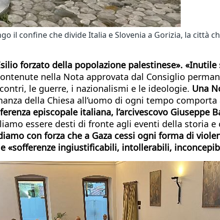
ngo il confine che divide Italia e Slovenia a Gorizia, la città 
silio forzato della popolazione palestinese». «Inutile
ontenute nella Nota approvata dal Consiglio permanent
contri, le guerre, i nazionalismi e le ideologie.
Una No
inanza della Chiesa all’uomo di ogni tempo comporta a
nferenza episcopale italiana, l’arcivescovo Giuseppe B
gliamo essere desti di fronte agli eventi della storia 
iamo con forza che a Gaza cessi ogni forma di violenz
«sofferenze ingiustificabili, intollerabili, inconcepibi