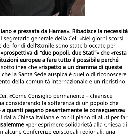
eliano e pressata da Hamas». Ribadisce la necessità
l segretario generale della Cei: «Nei giorni scorsi
e dei fondi dell’8xmile sono state bloccate per
 «prospettiva di “due popoli, due Stati”» che «resta
tituzioni europee a fare tutto il possibile perché
i sottolinea che
«rispetto a un dramma di queste
e che la Santa Sede auspica è quello di riconoscere
ento della comunità internazionale e un ripristino
a Cei. «Come Consiglio permanente – chiarisce
ma considerando la sofferenza di un popolo che
o a quanti pagano pesantemente le conseguenze»
i dalla Chiesa italiana e con il piano di aiuti per far
erusalemme
«per esprimere solidarietà alla Chiesa di
con alcune Conferenze episcopali regionali, una