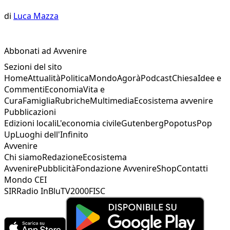
di
Luca Mazza
Abbonati ad Avvenire
Sezioni del sito
Home
Attualità
Politica
Mondo
Agorà
Podcast
Chiesa
Idee e
Commenti
Economia
Vita e
Cura
Famiglia
Rubriche
Multimedia
Ecosistema avvenire
Pubblicazioni
Edizioni locali
L'economia civile
Gutenberg
Popotus
Pop
Up
Luoghi dell'Infinito
Avvenire
Chi siamo
Redazione
Ecosistema
Avvenire
Pubblicità
Fondazione Avvenire
Shop
Contatti
Mondo CEI
SIR
Radio InBlu
TV2000
FISC