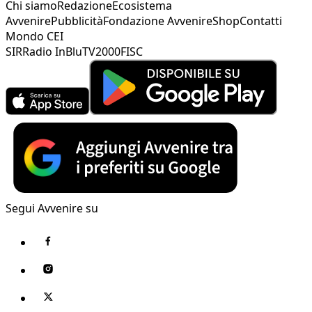
Chi siamo
Redazione
Ecosistema
Avvenire
Pubblicità
Fondazione Avvenire
Shop
Contatti
Mondo CEI
SIR
Radio InBlu
TV2000
FISC
Segui Avvenire su