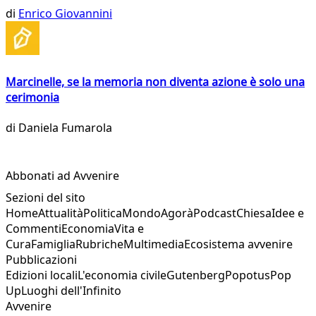
di
Enrico Giovannini
Marcinelle, se la memoria non diventa azione è solo una
cerimonia
di
Daniela Fumarola
Abbonati ad Avvenire
Sezioni del sito
Home
Attualità
Politica
Mondo
Agorà
Podcast
Chiesa
Idee e
Commenti
Economia
Vita e
Cura
Famiglia
Rubriche
Multimedia
Ecosistema avvenire
Pubblicazioni
Edizioni locali
L'economia civile
Gutenberg
Popotus
Pop
Up
Luoghi dell'Infinito
Avvenire