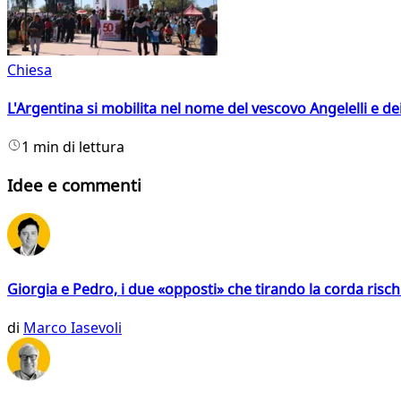
Chiesa
L'Argentina si mobilita nel nome del vescovo Angelelli e dei
1 min di lettura
Idee e commenti
Giorgia e Pedro, i due «opposti» che tirando la corda risc
di
Marco Iasevoli