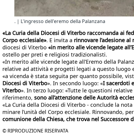
. | L'ingresso dell'eremo della Palanzana
«La Curia della Diocesi di Viterbo raccomanda ai fede
Corpo ecclesiale»
. E invita a
rinnovare l’adesione al
diocesi di Viterbo
«in merito alle vicende legate all
ostello per preti e religiosi tradizionalisti.
«In merito alle vicende legate all’Eremo della Palan
relative ad attività e progetti legati a questo luogo
«a vicenda è stata seguita per quanto possibile, vis
Diocesi di Viterbo
». In secondo luogo: «
I sacerdoti 
Viterbo
». In terzo luogo: «Tutte le questioni relativ
riferimento,
sono all’attenzione delle Autorità eccle
«La Curia della Diocesi di Viterbo - conclude la nota
minare l’unità del Corpo ecclesiale. Rinnovando, pe
comunione della Chiesa, che trova nel Successore di
© RIPRODUZIONE RISERVATA