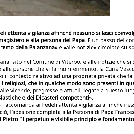
li attenta vigilanza affinché nessuno si lasci coinvolg
 magistero e alla persona del Papa
. È un passo del co
’Eremo della Palanzana»
e «alle notizie» circolate su s
zana, sito nel Comune di Viterbo, e alle notizie che s
 e alle persone che vi fanno riferimento, la Curia Vesc
to il contesto relativo ad una proprietà privata che f
e i religiosi, che in qualche modo sono presenti in q
e alle vicende, pregresse e attuali, legate a questo lu
siastiche e dei Dicasteri
competenti
».
 - raccomanda ai Fedeli attenta vigilanza affinché ness
rciò, l’adesione completa alla Persona di Papa France
 Pietro “il
perpetuo e visibile principio e fondamento 