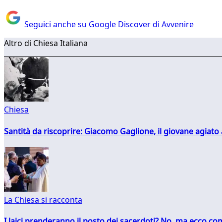
Seguici anche su Google Discover di Avvenire
Altro di Chiesa Italiana
Chiesa
Santità da riscoprire: Giacomo Gaglione, il giovane agiato
La Chiesa si racconta
I laici prenderanno il posto dei sacerdoti? No, ma ecco co