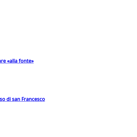
are «alla fonte»
oso di san Francesco