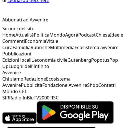
di
Leonardo Becchetti
Abbonati ad Avvenire
Sezioni del sito
Home
Attualità
Politica
Mondo
Agorà
Podcast
Chiesa
Idee e
Commenti
Economia
Vita e
Cura
Famiglia
Rubriche
Multimedia
Ecosistema avvenire
Pubblicazioni
Edizioni locali
L'economia civile
Gutenberg
Popotus
Pop
Up
Luoghi dell'Infinito
Avvenire
Chi siamo
Redazione
Ecosistema
Avvenire
Pubblicità
Fondazione Avvenire
Shop
Contatti
Mondo CEI
SIR
Radio InBlu
TV2000
FISC