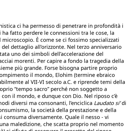
inistica ci ha permesso di penetrare in profondità i
 ha fatto perdere le connessioni tra le cose, la
al microscopio. È come se ci fossimo specializzati
 del dettaglio all’orizzonte. Nel terzo anniversario
tata uno dei simboli dell’accelerazione del
iacciai morenti. Per capire a fondo la tragedia della
nsieme più grande. Forse bisogna partire proprio
 a compimento il mondo, Elohim (termine ebraico
abilmente al VII-VI secolo a.C. e riprende temi della
proprio “tempo sacro” perché non soggetto a
e con il mondo, e dunque con Dio. Nel riposo c’è
modi diversi ma consonanti, l’enciclica
Laudato si’
di
onsumismo, la società della prestazione e della
, si consuma diversamente. Quale il nesso - vi
 di una maledizione, che scatta proprio nel momento
tà) si rifiuta di osservare il precetto del riposo