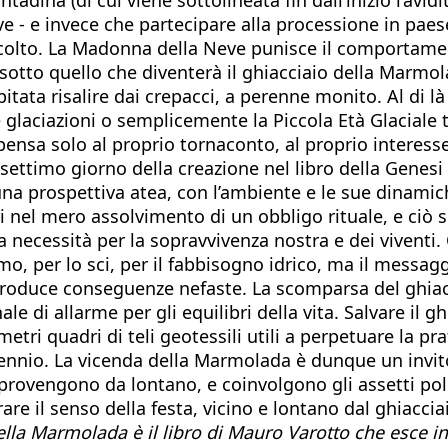
ve - e invece che partecipare alla processione in paese
ccolto. La Madonna della Neve punisce il comportamen
 sotto quello che diventerà il ghiacciaio della Marmol
itata risalire dai crepacci, a perenne monito. Al di l
e glaciazioni o semplicemente la Piccola Età Glaciale
nsa solo al proprio tornaconto, al proprio interesse,
 settimo giorno della creazione nel libro della Genesi
n una prospettiva atea, con l’ambiente e le sue dinami
 nel mero assolvimento di un obbligo rituale, e ciò sig
 necessità per la sopravvivenza nostra e dei viventi.
mo, per lo sci, per il fabbisogno idrico, ma il messag
tri produce conseguenze nefaste. La scomparsa del ghi
le di allarme per gli equilibri della vita. Salvare il 
ri quadri di teli geotessili utili a perpetuare la prat
lennio. La vicenda della Marmolada è dunque un invito 
provengono da lontano, e coinvolgono gli assetti poli
re il senso della festa, vicino e lontano dal ghiacciaio
ella Marmolada è il libro di Mauro Varotto che esce in q