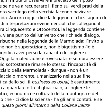
 se ne va a recuperare il fieno sui verdi prati della
to sacrilego della vecchia facendo nevicare
ada. Ancora oggi - dice la leggenda - chi si aggira di
à di interpretazioni evenemenziali che collegano il
 tra Cinquecento e Ottocento), la leggenda contiene
 viene punito dall’universo che richiede dialogo,
 risuona nella leggenda della Marmolada: l’invito a
che non è superstizione, non è bigottismo (lo è
nifica aver perso la capacità di cogliere il
 Oggi la maledizione è rovesciata, e sembra essere
gio sottostante rimane lo stesso: l’incapacità di
acciaio della Marmolada - dunque - non è un
ghiacciaio morente, umanizzarlo nella sua fine
ica dello sci, il
business as usual,
è esattamente
a guardare oltre il ghiacciaio, a cogliere le
tici, economici e culturali della montagna e del
 che - ci dice la scienza - ha gli anni contati. E se
uesti giorni all’interno della Collana L’altra