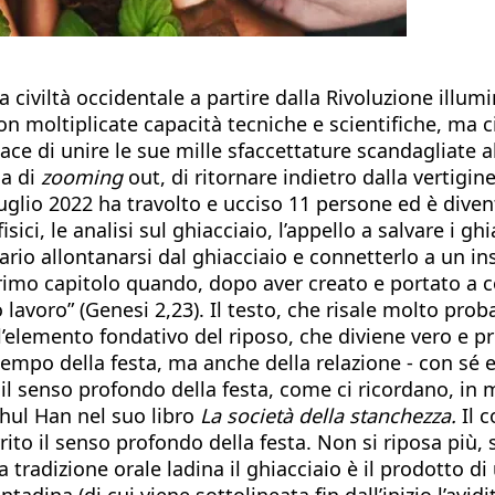
a civiltà occidentale a partire dalla Rivoluzione illum
n moltiplicate capacità tecniche e scientifiche, ma ci
pace di unire le sue mille sfaccettature scandagliate 
ia di
zooming
out, di ritornare indietro dalla vertigine
luglio 2022 ha travolto e ucciso 11 persone ed è diven
ici, le analisi sul ghiacciaio, l’appello a salvare i gh
rio allontanarsi dal ghiacciaio e connetterlo a un i
del primo capitolo quando, dopo aver creato e portato
 lavoro” (Genesi 2,23). Il testo, che risale molto prob
l’elemento fondativo del riposo, che diviene vero e 
 tempo della festa, ma anche della relazione - con sé 
 il senso profondo della festa, come ci ricordano, in 
Chul Han nel suo libro
La società della stanchezza.
Il c
rrito il senso profondo della festa. Non si riposa più
a tradizione orale ladina il ghiacciaio è il prodotto
ntadina (di cui viene sottolineata fin dall’inizio l’avidi