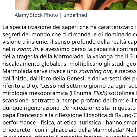
Alamy Stock Photo | undefined
La specializzazione dei saperi che ha caratterizzato l
segreti del mondo che ci circonda, e di dominarlo co
visione d’insieme, il senso profondo della realtà ca
nello
zoom in,
e avessimo perso la capacità contrar
della tragedia della Marmolada, la valanga che il 3 
riscaldamento globale, si moltiplicano gli studi geofis
Marmolada serve invece uno
zooming out,
è necessa
dall’inizio, dal libro della Genesi, e dai versetti 
riferito a Dio), “cessò nel settimo giorno da ogni suo
mitologia mesopotamica (l’Enuma
Elish)
sottolinea 
scansione, sottratto al tempo profano del fare: è il
dunque rigenerazione, c’è ricreazione: sta in questo
papa Francesco e la riflessione filosofica di Byung-
performance - fisica, atletica, turistica - hanno sma
chiederete - con il ghiacciaio della Marmolada? Nell
in cui viene infranto il precetto festivo: la vecchia co