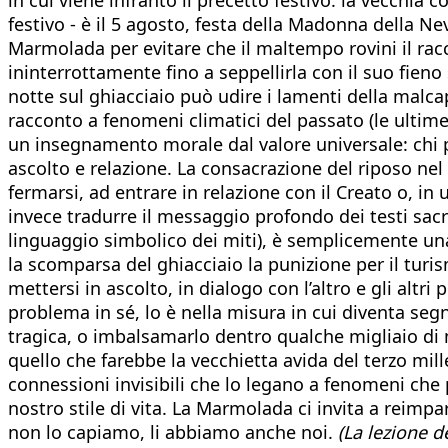
festivo - è il 5 agosto, festa della Madonna della Ne
Marmolada per evitare che il maltempo rovini il ra
ininterrottamente fino a seppellirla con il suo fieno
notte sul ghiacciaio può udire i lamenti della malcap
racconto a fenomeni climatici del passato (le ultim
un insegnamento morale dal valore universale: chi pe
ascolto e relazione. La consacrazione del riposo nel
fermarsi, ad entrare in relazione con il Creato o, i
invece tradurre il messaggio profondo dei testi sacri
linguaggio simbolico dei miti), è semplicemente una
la scomparsa del ghiacciaio la punizione per il turis
mettersi in ascolto, in dialogo con l’altro e gli al
problema in sé, lo è nella misura in cui diventa segna
tragica, o imbalsamarlo dentro qualche migliaio di met
quello che farebbe la vecchietta avida del terzo mil
connessioni invisibili che lo legano a fenomeni che 
nostro stile di vita. La Marmolada ci invita a reimpara
non lo capiamo, li abbiamo anche noi.
(La lezione d