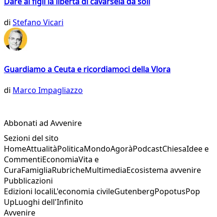
Dare ai figli la libertà di cavarsela da soli
di
Stefano Vicari
Guardiamo a Ceuta e ricordiamoci della Vlora
di
Marco Impagliazzo
Abbonati ad Avvenire
Sezioni del sito
Home
Attualità
Politica
Mondo
Agorà
Podcast
Chiesa
Idee e
Commenti
Economia
Vita e
Cura
Famiglia
Rubriche
Multimedia
Ecosistema avvenire
Pubblicazioni
Edizioni locali
L'economia civile
Gutenberg
Popotus
Pop
Up
Luoghi dell'Infinito
Avvenire