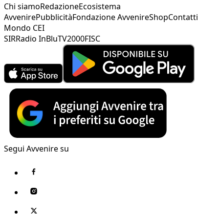
Chi siamo
Redazione
Ecosistema
Avvenire
Pubblicità
Fondazione Avvenire
Shop
Contatti
Mondo CEI
SIR
Radio InBlu
TV2000
FISC
Segui Avvenire su