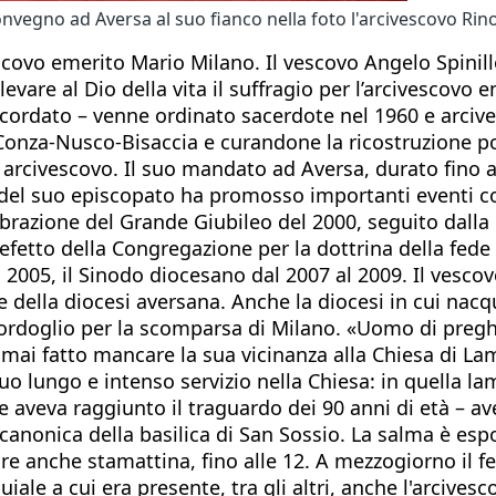
vegno ad Aversa al suo fianco nella foto l'arcivescovo Rino 
covo emerito Mario Milano. Il vescovo Angelo Spinillo
levare al Dio della vita il suffragio per l’arcivescovo
icordato – venne ordinato sacerdote nel 1960 e arci
Conza-Nusco-Bisaccia e curandone la ricostruzione pos
 arcivescovo. Il suo mandato ad Aversa, durato fino al
i del suo episcopato ha promosso importanti eventi co
razione del Grande Giubileo del 2000, seguito dalla r
refetto della Congregazione per la dottrina della fede i
 2005, il Sinodo diocesano dal 2007 al 2009. Il vescov
 della diocesi aversana. Anche la diocesi in cui nacqu
 cordoglio per la scomparsa di Milano. «Uomo di preg
 mai fatto mancare la sua vicinanza alla Chiesa di La
uo lungo e intenso servizio nella Chiesa: in quella la
e aveva raggiunto il traguardo dei 90 anni di età – av
 canonica della basilica di San Sossio. La salma è esp
 anche stamattina, fino alle 12. A mezzogiorno il fere
iale a cui era presente, tra gli altri, anche l'arcives