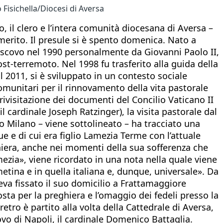
Fisichella/Diocesi di Aversa
, il clero e l’intera comunità diocesana di Aversa –
 emerito. Il presule si è spento domenica. Nato a
vescovo nel 1990 personalmente da Giovanni Paolo II,
t-terremoto. Nel 1998 fu trasferito alla guida della
 2011, si è sviluppato in un contesto sociale
munitari per il rinnovamento della vita pastorale
ivisitazione dei documenti del Concilio Vaticano II
l cardinale Joseph Ratzinger), la visita pastorale dal
o Milano – viene sottolineato – ha tracciato una
e e di cui era figlio Lamezia Terme con l’attuale
hiera, anche nei momenti della sua sofferenza che
mezia», viene ricordato in una nota nella quale viene
metina e in quella italiana e, dunque, universale». Da
eva fissato il suo domicilio a Frattamaggiore
osta per la preghiera e l’omaggio dei fedeli presso la
tro è partito alla volta della Cattedrale di Aversa,
covo di Napoli, il cardinale Domenico Battaglia.