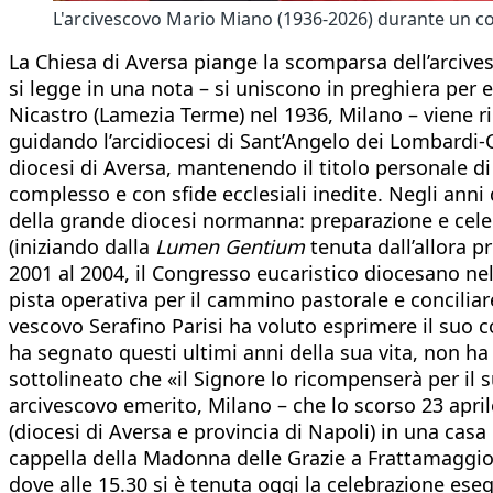
L'arcivescovo Mario Miano (1936-2026) durante un con
La Chiesa di Aversa piange la scomparsa dell’arcives
si legge in una nota – si uniscono in preghiera per e
Nicastro (Lamezia Terme) nel 1936, Milano – viene r
guidando l’arcidiocesi di Sant’Angelo dei Lombardi-
diocesi di Aversa, mantenendo il titolo personale di
complesso e con sfide ecclesiali inedite. Negli ann
della grande diocesi normanna: preparazione e celeb
(iniziando dalla
Lumen Gentium
tenuta dall’allora p
2001 al 2004, il Congresso eucaristico diocesano nel
pista operativa per il cammino pastorale e conciliare
vescovo Serafino Parisi ha voluto esprimere il suo
ha segnato questi ultimi anni della sua vita, non ha
sottolineato che «il Signore lo ricompenserà per il s
arcivescovo emerito, Milano – che lo scorso 23 april
(diocesi di Aversa e provincia di Napoli) in una casa
cappella della Madonna delle Grazie a Frattamaggiore
dove alle 15.30 si è tenuta oggi la celebrazione esequ