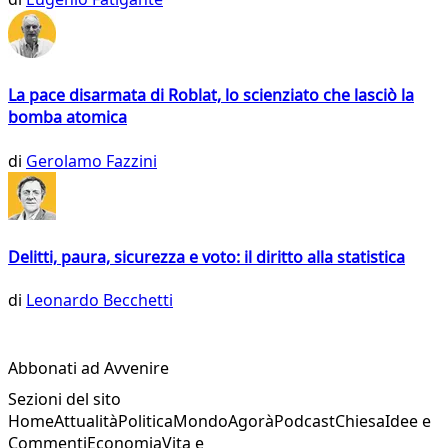
La pace disarmata di Roblat, lo scienziato che lasciò la
bomba atomica
di
Gerolamo Fazzini
Delitti, paura, sicurezza e voto: il diritto alla statistica
di
Leonardo Becchetti
Abbonati ad Avvenire
Sezioni del sito
Home
Attualità
Politica
Mondo
Agorà
Podcast
Chiesa
Idee e
Commenti
Economia
Vita e