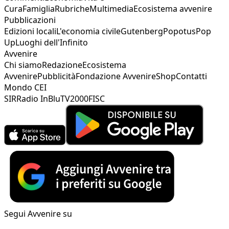
Cura
Famiglia
Rubriche
Multimedia
Ecosistema avvenire
Pubblicazioni
Edizioni locali
L'economia civile
Gutenberg
Popotus
Pop
Up
Luoghi dell'Infinito
Avvenire
Chi siamo
Redazione
Ecosistema
Avvenire
Pubblicità
Fondazione Avvenire
Shop
Contatti
Mondo CEI
SIR
Radio InBlu
TV2000
FISC
Segui Avvenire su